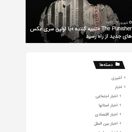
فیلم
لین
با
ی
استعداد
شهریور 23, 1396
شهریور 1, 1396
کس
Gifted
The Punisher «تنبیه کننده »با اولین سری عکس
ی
2017
های جدید از راه رسید
2017
ید
ید
دسته‌ها
آشپزی
اخبار
اخبار اجتماعی
اخبار استانها
اخبار اقتصادی
اخبار بین الملل