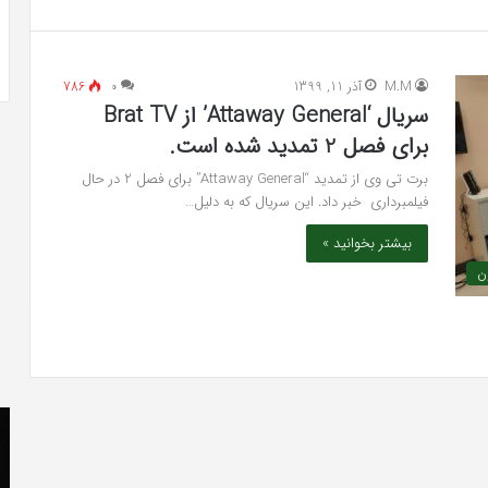
 به شایعه‌های اخیر؛
تشخیص سندرم پرادر-ویلی چگونه انجام
 دادگاه می‌دهم»
می‌شود؟
M.M
آذر 11, 1399
۰
786
سریال ‘Attaway General’ از Brat TV
برای فصل 2 تمدید شده است.
برت تی وی از تمدید “Attaway General” برای فصل 2 در حال
فیلمبرداری خبر داد. این سریال که به دلیل…
بیشتر بخوانید »
ن
کریستن
he
بل
er
می
«ت
دانست
کن