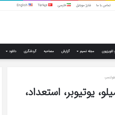
تماس با ما
شارژ موبایل
فارسی
Türkçe
English
 تلویزیون
مجله نسیم
گزارش
مصاحبه
گردشگری
دانلود
تشخیص
لوئنسر،
سندرم
و، یوتیوبر، استعداد،
پرادر-
ویلی
چگونه
انجام
می‌شود؟
6 روز پیش