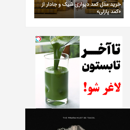
خرید مدل کمد دیواری شیک و جادار از
بهترین کلینیک 
«کمد
خیرآبادی
«کمد پازلی»
دکتر مریم خیرآ
پازلی»
T
دانلود
Punish
رایگان
نبیه
دوبله
نده
فارسی