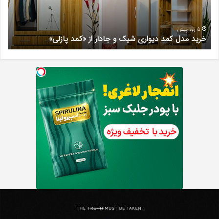
جادار
دکتر
از
مری
«کمد
خیر
5 روز پیش
خرید مدل کمد دیواری شیک و جادار از «کمد پازلی»
ب
پازلی»
Th
د
Punishe
ر
تنبیه
د