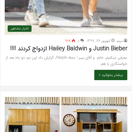
اخبار مشاهیر
مريم
شهریور 26, 1397
۰
968
Justin Bieber و Hailey Baldwin ازدواج کردند !!!!
معرفی میکنیم، خانم و آقای بیبر ! مجله People، گزارش داد این دو، دو ماه بعد از
خواستگاری با هم…
بیشتر بخوانید »
خرید
بهت
مدل
کلی
کمد
زیبا
دیواری
در
شیک
فرد
و
کرج