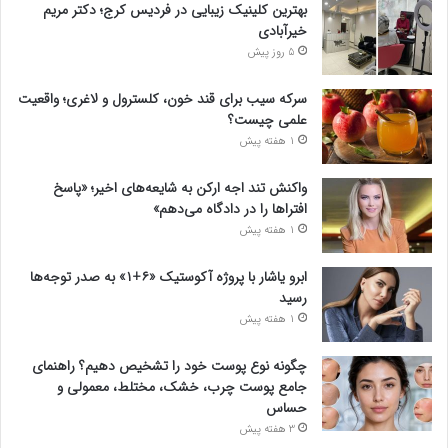
بهترین کلینیک زیبایی در فردیس کرج؛ دکتر مریم
خیرآبادی
5 روز پیش
سرکه سیب برای قند خون، کلسترول و لاغری؛ واقعیت
علمی چیست؟
1 هفته پیش
واکنش تند اجه ارکن به شایعه‌های اخیر؛ «پاسخ
افتراها را در دادگاه می‌دهم»
1 هفته پیش
ابرو یاشار با پروژه آکوستیک «۶+۱» به صدر توجه‌ها
رسید
1 هفته پیش
چگونه نوع پوست خود را تشخیص دهیم؟ راهنمای
جامع پوست چرب، خشک، مختلط، معمولی و
حساس
3 هفته پیش