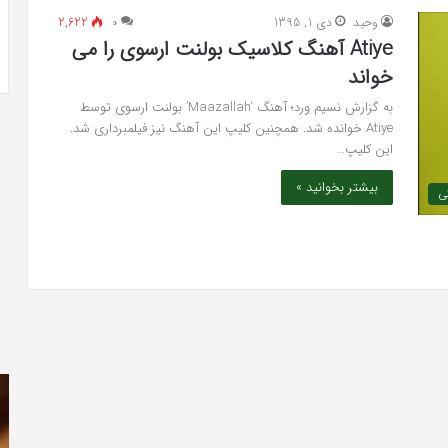
ری شیک و جادار از
بهترین کلینیک زیبایی در فردیس کرج؛
خیرآبادی
وحید
دی 1, 1395
۰
2,622
دکتر مریم خیرآبادی
Atiye آهنگ کلاسیک بولنت ارسوی را می
خواند
به گزارش نسیم ورد؛ آهنگ ‘Maazallah’ بولنت ارسوی توسط
Atiye خوانده شد. همچنین کلیپ این آهنگ نیز فیلمبرداری شد.
این کلیپ…
بیشتر بخوانید »
کی
دانلود
هم
رایگان
چی
دوبله
در
فارسی
مو