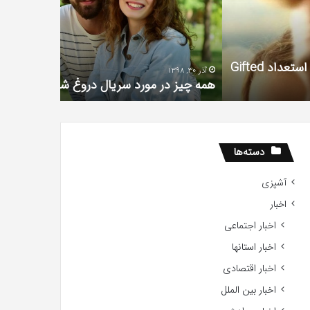
یال
با
وغ
حیوانات
رین
وحشی
!
آذر 30, 1398
تیر 13, 1397
همه چیز در مورد سریال دروغ شیرین من
رابطه جنسی
دسته‌ها
آشپزی
اخبار
اخبار اجتماعی
اخبار استانها
اخبار اقتصادی
اخبار بین الملل