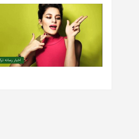
تشخیص سندرم پرادر-ویلی چگونه انجام
خرید مدل کمد دیوا
«کمد
می‌شود؟
«کمد پازلی»
پازلی»
اخبار رسانه تر
The
Punisher
«تنبیه
کننده