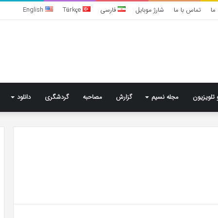
ما
تماس با ما
شارژ موبایل
فارسی
Türkçe
English
 تلویزیون
مجله نسیم
گزارش
مصاحبه
گردشگری
دانلود
بهترین
کلینیک
زیبایی
در
فردیس
کرج؛
دکتر
4 روز پیش
مریم