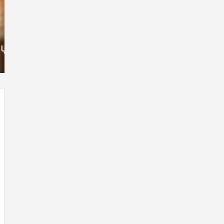
فیلم
سر
با
در
استعداد
شی
شهریور 1, 1396
Gifted
من
ن سری عکس
دانلود رایگان دوبله فارسی فیلم با استعداد Gifted
2017
2017