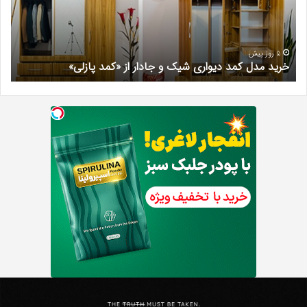
و
کرج
جادار
دکتر
از
مری
«کمد
خیر
5 روز پیش
خرید مدل کمد دیواری شیک و جادار از «کمد پازلی»
ب
پازلی»
Th
د
Punishe
ر