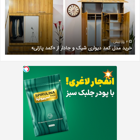
کمد
زیبا
دیواری
در
شیک
فرد
و
کرج
جادار
دکتر
از
مری
«کمد
خیر
4 روز پیش
خرید مدل کمد دیواری شیک و جادار از «کمد پازلی»
ب
پازلی»