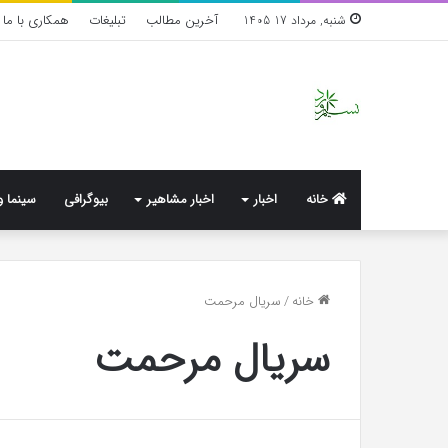
آخرین مطالب
تبلیغات
همکاری با ما
شنبه, مرداد 17 1405
خانه
اخبار
اخبار مشاهیر
بیوگرافی
سینما و
واکنش
خانه
/
سریال مرحمت
تند
سریال مرحمت
اجه
ارکن
به
شایعه‌های
اخیر؛
1 هفته پیش
«پاسخ