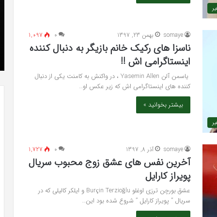
ر
که
»با
“فروزن
او
2”
سر
somaye
بهمن 23, 1397
۰
1,097
آذر 23, 1398
موفق
ع
کریستن بل می دانست که “فروزن 2” موفق
ناسزا های رکیک خانم بازیگر به دنبال کننده
خواهد
ها
!
خواهد بود.
اینستاگرامی اش !!
بود.
جد
از
یاسمن آلن Yasemin Allen ، در واکنش به کامنت یکی از دنبال
راه
کننده های اینستاگرامی اش که زیر عکس او…
رس
بیشتر بخوانید »
ر
somaye
آذر 8, 1397
۰
1,727
آخرین نفس های عشق زوج محبوب سریال
پویراز کارایل
عشق بورچن ترزی اوغلو Burçin Terzioğlu و ایلکر کالیلی که در
سریال ” پویراز کارایل ” شروع شده بود این…