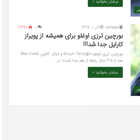
بیشتر بخوانید »
ر
somaye
آذر 1, 1397
۰
2,341
بورچین ترزی اوغلو برای همیشه از پویراز
کارایل جدا شد!!!
بورچین ترزی اوغلو Burçin Terzioğlu و ایلکر کالیلی İlker Kaleli
بعد از 3/5 سال رابطه ار هم جدا شدند! در…
بیشتر بخوانید »
ر