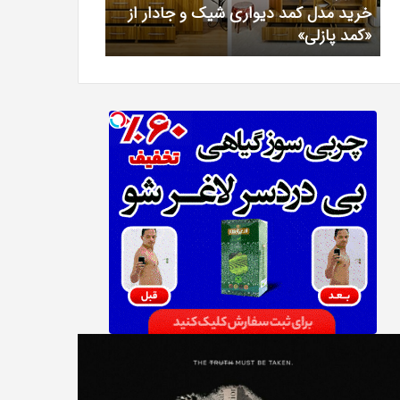
خرید مدل کمد دیواری شیک و جادار از
بهترین کلینیک 
«کمد
خیرآبادی
«کمد پازلی»
دکتر مریم خیرآ
پازلی»
T
دانلود
Punish
رایگان
نبیه
دوبله
نده
فارسی