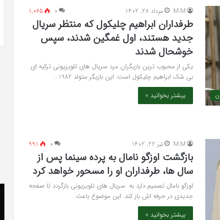
 به شایعه‌های اخیر؛
تشخیص سندرم پرادر-ویلی چگونه انجام
M.M
مرداد 28, 1402
۰
1,065
 دادگاه می‌دهم»
می‌شود؟
طرفداران ابراهیم چلیکول که منتظر سریال
جدید هستند، اول غمگین شدند، سپس
خوشحال شدند
یکی از محبوب ترین بازیگران مرد سریال های تلویزیونی ترکیه ای
بی شک ابراهیم چلیکول است. این بازیگر متولد 1982…
بیشتر بخوانید »
ون
M.M
تیر 22, 1402
۰
991
بازگشت اوزگو نامال به پرده سینما پس از
سال ها، طرفداران او را مسحور خواهد کرد
اوزگو نامال تصمیم دارد به سریال های تلویزیونی بازگردد تا صفحه
کریستن
he
جدیدی در حرفه اش باز کند. این موضوع باعث…
بل
er
می
«ت
بیشتر بخوانید »
دانست
کن