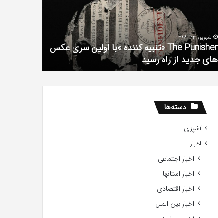
فیلم
لین
با
ی
استعداد
شهریور 23, 1396
شهریور 1, 1396
کس
Gifted
The Punisher «تنبیه کننده »با اولین سری عکس
ی
2017
های جدید از راه رسید
2017
ید
ید
دسته‌ها
آشپزی
اخبار
اخبار اجتماعی
اخبار استانها
اخبار اقتصادی
اخبار بین الملل