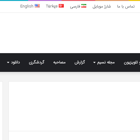
تماس با ما
شارژ موبایل
فارسی
Türkçe
English
 تلویزیون
مجله نسیم
گزارش
مصاحبه
گردشگری
دانلود
تشخیص
سندرم
پرادر-
ویلی
چگونه
انجام
می‌شود؟
5 روز پیش