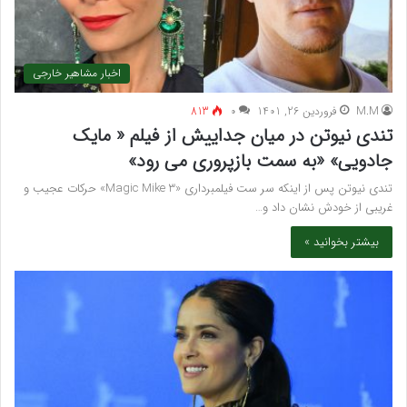
اخبار مشاهیر خارجی
M.M
فروردین 26, 1401
۰
813
تندی نیوتن در میان جداییش از فیلم « مایک
جادویی» «به سمت بازپروری می رود»
تندی نیوتن پس از اینکه سر ست فیلمبرداری «Magic Mike 3» حرکات عجیب و
غریبی از خودش نشان داد و…
بیشتر بخوانید »