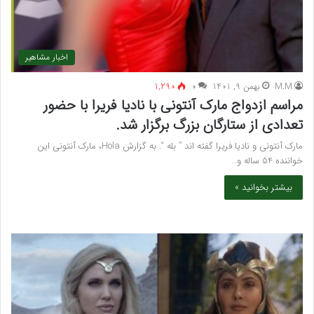
اخبار مشاهیر
M.M
بهمن 9, 1401
۰
1,290
مراسم ازدواج مارک آنتونی با نادیا فریرا با حضور
تعدادی از ستارگان بزرگ برگزار شد.
مارک آنتونی و نادیا فریرا گفته اند ” بله “. به گزارش Hola، مارک آنتونی این
خواننده 54 ساله و…
بیشتر بخوانید »