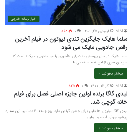
اخبار رسانه خارجی
M.M
فروردین 25, 1401
۰
852
سلما هایک جایگزین تندی نیوتون در فیلم آخرین
رقص جادویی مایک می شود
سلما هایک در حال پیوستن به دنیای «آخرین رقص جادویی مایک» است که
سومین سری از این فیلم سینمایی با…
بیشتر بخوانید »
M.M
آذر 13, 1400
۰
825
لیدی گاگا برنده اولین جایزه اصلی فصل برای فیلم
خانه گوچی شد.
لیدی گاگا میلیون ها دلیل برای جشن گرفتن دارد. روز جمعه، 3 دسامبر، این ستاره
پیشرو جوایز فصله و اولین…
بیشتر بخوانید »