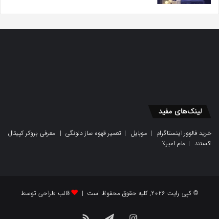
لینک‌های مفید
خرید فالوور اینستاگرام
|
موبایل
|
تعمیر قهوه ساز دلونگی
|
معرفی بروکر کپیتال
اکستند
|
مام امبرلا
© کپی رایت 2026, کلیه حقوق محفوظ است |
قالب طراحی توسط
اینستاگرام
تلگرام
خوراک