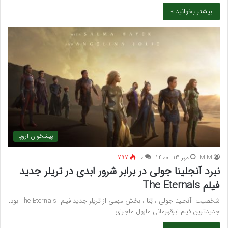
بیشتر بخوانید »
پیشخوان اروپا
M.M
مهر 13, 1400
۰
797
نبرد آنجلینا جولی در برابر شرور ابدی در تریلر جدید
فیلم The Eternals
شخصیت آنجلینا جولی ، تِنا ، بخش مهمی از تریلر جدید فیلم The Eternals بود.
جدیدترین فیلم ابرقهرمانی مارول ماجرای…