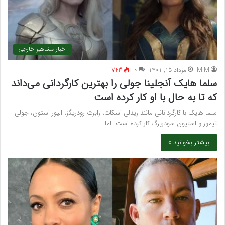
اخبار مشاهیر خارجی
M.M
مرداد 15, 1401
۰
743
سلما هایک آنجلینا جولی را بهترین کارگردانی می‌داند
که تا به حال با او کار کرده است
سلما هایک با کارگردانانی مانند ریدلی اسکات، رابرت رودریگز، الیور استون، جولی
تیمور و استیون سودربرگ کار کرده است اما…
بیشتر بخوانید »