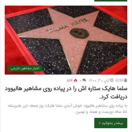
اخبار مشاهیر خارجی
M.M
آبان 30, 1400
۰
864
سلما هایک ستاره اش را در پیاده روی مشاهیر هالیوود
دریافت کرد.
به پیاده روی مشاهیر هالیوود خوش آمدی سلما هایک! روز جمعه، این هنرپیشه
55 ساله دویست و هفتاد و نهمین…
بیشتر بخوانید »