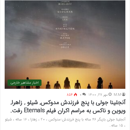
اخبار مشاهیر خارجی
M.M
مهر 27, 1400
۰
854
آنجلینا جولی با پنج فرزندش مدوکس, شیلو , زاهرا,
ویوین و ناکس به مراسم اکران فیلم Eternals رفت.
آنجلینا جولی بازیگر 46 ساله با پنج فرزندش-مدوکس ، 20 ، زهارا ، 16 ساله ، شیلو
، 15 ساله…