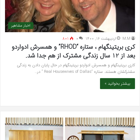
اخبار مشاهیر
M.M
اردیبهشت 16, 1400
۰
801
کری بریتینگهام ، ستاره “RHOD” و همسرش ادواردو
بعد از 12 سال زندگی مشترک از هم جدا شد.
کاری بریتینگهام و همسرش ادواردو بریتینگهام در حال پایان دادن به زندگی
مشترکشان هستند. ستاره “Real Housewives of Dallas ” در…
بیشتر بخوانید »
خرید
بهت
مدل
کلی
کمد
زیبا