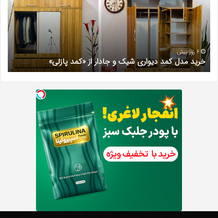
دیواری
در
شیک
فرد
و
کرج
جادار
دکتر
از
مری
«کمد
خیر
6 روز پیش
خرید مدل کمد دیواری شیک و جادار از «کمد پازلی»
ب
پازلی»
Th
د