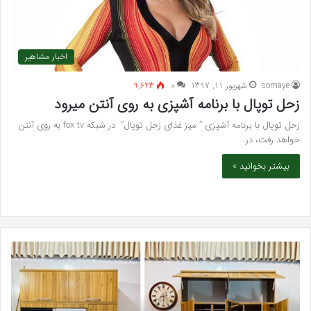
اخبار مشاهیر
somaye
شهریور 11, 1397
۰
9,643
زحل توپال با برنامه آشپزی به روی آنتن میرود
زحل توپال با برنامه آشپزی ” میز غذای زحل توپال” در شبکه fox tv به روی آنتن
خواهد رفت، در…
بیشتر بخوانید »
خرید
بهت
مدل
کلی
کمد
زیبا
دیواری
در
شیک
فرد