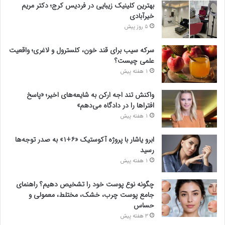
بهترین کلینیک زیبایی در فردیس کرج؛ دکتر مریم
خیرآبادی
5 روز پیش
سرکه سیب برای قند خون، کلسترول و لاغری؛ واقعیت
علمی چیست؟
1 هفته پیش
واکنش تند اجه ارکن به شایعه‌های اخیر؛ «پاسخ
افتراها را در دادگاه می‌دهم»
1 هفته پیش
ابرو یاشار با پروژه آکوستیک «۶+۱» به صدر توجه‌ها
رسید
1 هفته پیش
چگونه نوع پوست خود را تشخیص دهیم؟ راهنمای
جامع پوست چرب، خشک، مختلط، معمولی و
حساس
3 هفته پیش