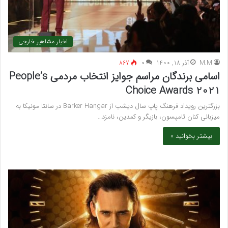
اخبار مشاهیر خارجی
M.M
آذر 18, 1400
۰
867
اسامی برندگان مراسم جوایز انتخاب مردمی People’s
Choice Awards 2021
بزرگترین رویداد فرهنگ پاپ سال دیشب از Barker Hangar در سانتا مونیکا به
میزبانی کنان تامپسون، بازیگر و کمدین، نامزد…
بیشتر بخوانید »