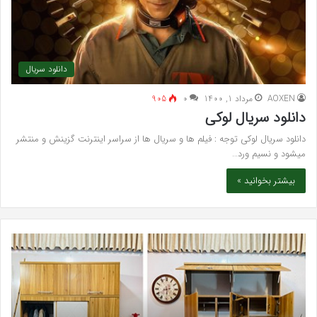
دانلود سریال
AOXEN
مرداد 1, 1400
۰
905
دانلود سریال لوکی
دانلود سریال لوکی توجه : فیلم ها و سریال ها از سراسر اینترنت گزینش و منتشر
میشود و نسیم ورد…
بیشتر بخوانید »
خرید
بهت
مدل
کلی
کمد
زیبا
دیواری
در
شیک
فرد
و
کرج