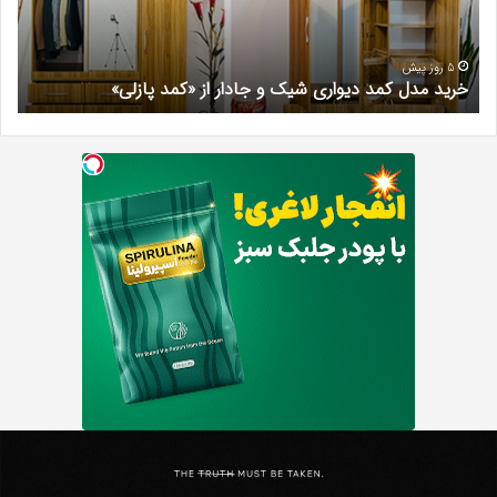
جادار
دکتر
از
مری
«کمد
خیر
5 روز پیش
خرید مدل کمد دیواری شیک و جادار از «کمد پازلی»
ب
پازلی»
Th
د
Punishe
ر
تنبیه
د