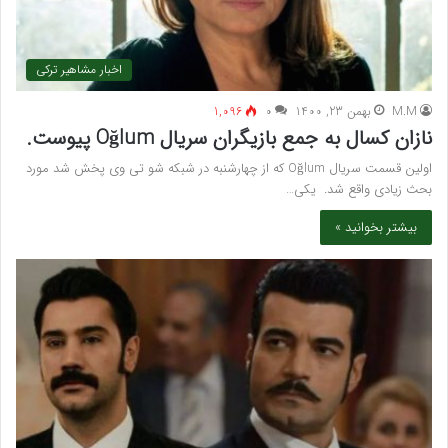
اخبار مشاهیر ترکی
M.M
بهمن 23, 1400
۰
1,096
نازان کسال به جمع بازیگران سریال Oğlum پیوست.
اولین قسمت سریال Oğlum که از چهارشنبه در شبکه شو تی وی پخش شد مورد
بحث زیادی واقع شد. یکی…
بیشتر بخوانید »