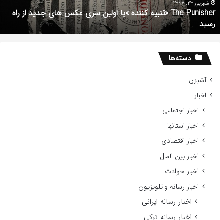
کس
d
شهریور 23, 1396
The Punisher «تنبیه کننده »با اولین سری عکس های جدید از راه
ای
7
رسید
دید
ز
اه
سید
دسته‌ها
آشپزی
اخبار
اخبار اجتماعی
اخبار استانها
اخبار اقتصادی
اخبار بین الملل
اخبار حوادث
اخبار رسانه و تلویزیون
اخبار رسانه ایرانی
اخبار رسانه ترکی