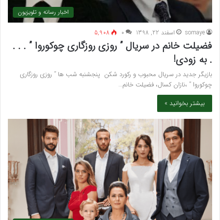
اخبار رسانه و تلویزیون
somaye
اسفند 22, 1398
۰
5,908
فضیلت خانم در سریال ” روزی روزگاری چوکوروا ” . . .
. به زودی!
بازیگر جدید در سریال محبوب و رکورد شکن پنجشنبه شب ها ” روزی روزگاری
چوکوروا ” ،نازان کسال، فضیلت خانم…
بیشتر بخوانید »