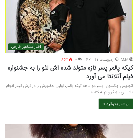
اخبار مشاهیر خارجی
M.M
اردیبهشت 11, 1402
۰
853
کیکه پالمر پسر تازه متولد شده اش لئو را به جشنواره
فیلم آتلانتا می آورد
لئودیس جکسون، پسر دو ماهه کیکه پالمر، اولین حضورش را در فرش قرمز انجام
داد! این بازیگر و تهیه کننده…
بیشتر بخوانید »