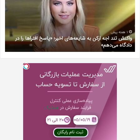
ارکن
ویل
به
چگو
شایعه‌های
انجا
اخیر؛
می‌
«پاسخ
1 هفته پیش
واکنش تند اجه ارکن به شایعه‌های اخیر؛ «پاسخ افتراها را در
افتراها
دادگاه می‌دهم»
ت
را
در
دادگاه
می‌دهم»