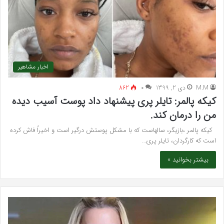
اخبار مشاهیر
M.M
دی 2, 1399
۰
862
کیکه پالمر: تایلر پری پیشنهاد داد پوست آسیب دیده
من را درمان کند.
کیکه پالمر ،بازیگر، سالهاست که با مشکل پوستش درگیر است و اخیراً فاش کرده
است که کارگردان، تایلر پری…
بیشتر بخوانید »
واکنش
تش
تند
سند
اجه
پراد