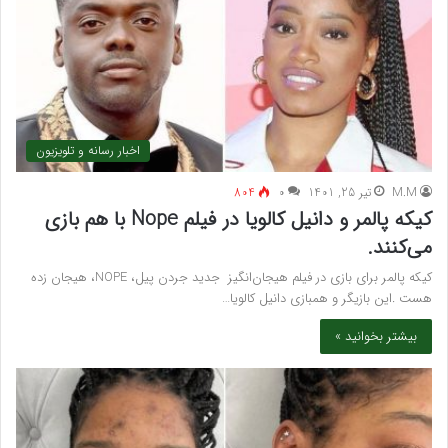
اخبار رسانه و تلویزیون
M.M
تیر 25, 1401
۰
804
کیکه پالمر و دانیل کالویا در فیلم Nope با هم بازی
می‌کنند.
کیکه پالمر برای بازی در فیلم هیجان‌انگیز جدید جردن پیل، NOPE، هیجان زده
هست .این بازیگر و همبازی دانیل کالویا…
بیشتر بخوانید »