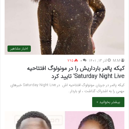
اخبار مشاهیر
M.M
آذر 13, 1401
۰
795
کیکه پالمر بارداریش را در مونولوگ افتتاحیه
Saturday Night Live’ تایید کرد
کیکه پالمر در جریان مونولوگ افتتاحیه اش در Saturday Night Live خبرهای
مهمی را به اشتراک گذاشت ، او باردار…
بیشتر بخوانید »