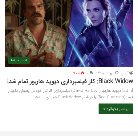
اخبار سینما
آرمان
مهر 4, 1398
۰
905
Black Widow: کار فیلمبرداری دیوید هاربور تمام شد!
[ad_1] دیوید هاربور (David Harbour) فیلمبرداری کاراکتر خودش بعنوان نگهبان
قرمز (Red Guardian) را در فیلم Black Widow «بیوه‌ی سیاه»…
بیشتر بخوانید »