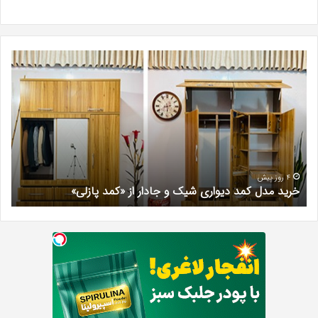
خرید
بهت
مدل
کلی
کمد
زیبا
دیواری
در
شیک
فرد
و
کرج
جادار
دکتر
از
مری
«کمد
خیر
4 روز پیش
خرید مدل کمد دیواری شیک و جادار از «کمد پازلی»
ب
پازلی»