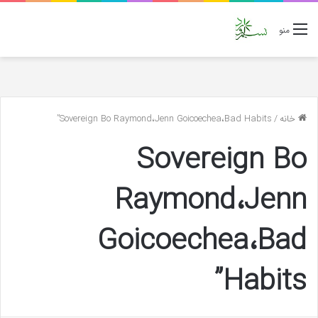
منو
خانه
/
Sovereign Bo Raymond،Jenn Goicoechea،Bad Habits”
Sovereign Bo
Raymond،Jenn
Goicoechea،Bad
Habits”