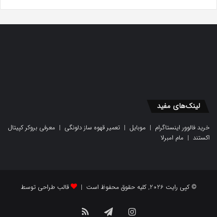
لینک‌های مفید
خرید فالوور اینستاگرام
|
موبایل
|
تعمیر قهوه ساز دلونگی
|
معرفی بروکر کپیتال
اکستند
|
مام امبرلا
© کپی رایت 2026, کلیه حقوق محفوظ است |
قالب طراحی توسط
اینستاگرام
تلگرام
خوراک