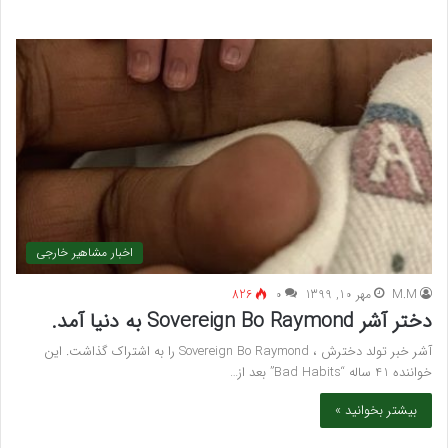
اخبار مشاهیر خارجی
M.M
مهر 10, 1399
۰
826
دختر آشر Sovereign Bo Raymond به دنیا آمد.
آشر خبر تولد دخترش ، Sovereign Bo Raymond را به اشتراک گذاشت. این
خواننده 41 ساله “Bad Habits” بعد از…
بیشتر بخوانید »