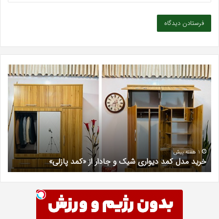
خرید
بهت
مدل
کلی
کمد
زیبا
دیواری
در
شیک
فرد
و
کرج
جادار
دکتر
از
مری
«کمد
خیر
1 هفته پیش
خرید مدل کمد دیواری شیک و جادار از «کمد پازلی»
ب
پازلی»