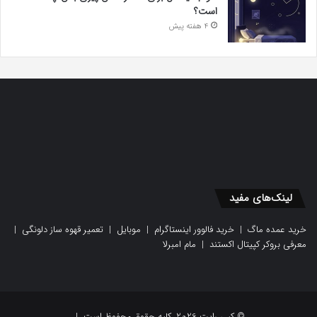
است؟
4 هفته پیش
لینک‌های مفید
خرید عمده ماگ
|
خرید فالوور اینستاگرام
|
موبایل
|
تعمیر قهوه ساز دلونگی
|
معرفی بروکر کپیتال اکستند
|
مام امبرلا
© کپی رایت 2026, کلیه حقوق محفوظ است |