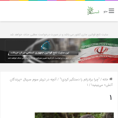
منو
سایت تابع قوانین جاری کشور می باشد و در صورت درخواست مطلبی حذف خواهد شد
خانه
/
"چرا برادرانم را دستگیر کردی!" / آنچه در تریلر سوم سریال «پرندگان
آتش» می‌بینید!
/
1
1