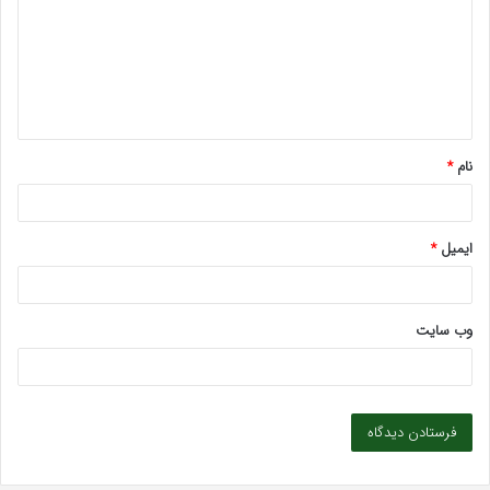
د
گ
ا
ه
*
نام
*
ایمیل
*
وب‌ سایت