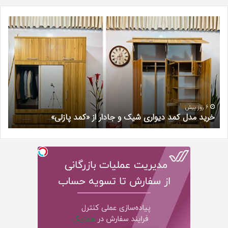
خرید
بهت
مدل
کلی
کمد
زیبا
دیواری
در
شیک
فرد
و
کرج
جادار
دکتر
از
مری
«کمد
خیر
6 روز پیش
خرید مدل کمد دیواری شیک و جادار از «کمد پازلی»
ب
پازلی»