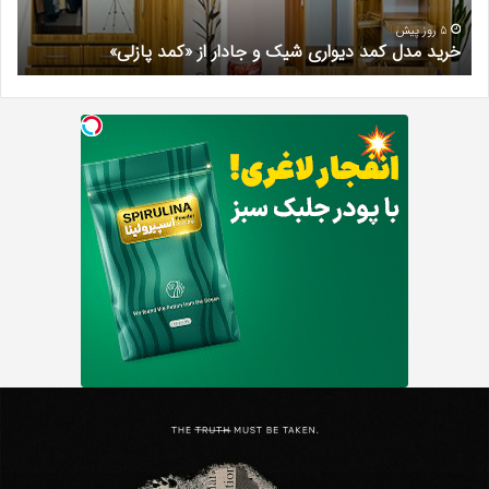
از
مری
«کمد
خیر
5 روز پیش
خرید مدل کمد دیواری شیک و جادار از «کمد پازلی»
ب
پازلی»
Th
د
Punishe
ر
تنبیه
د
ننده
ف