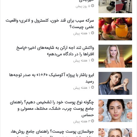
5 روز پیش
سرکه سیب برای قند خون، کلسترول و لاغری؛ واقعیت
علمی چیست؟
1 هفته پیش
واکنش تند اجه ارکن به شایعه‌های اخیر؛ «پاسخ
افتراها را در دادگاه می‌دهم»
1 هفته پیش
ابرو یاشار با پروژه آکوستیک «۶+۱» به صدر توجه‌ها
رسید
1 هفته پیش
چگونه نوع پوست خود را تشخیص دهیم؟ راهنمای
جامع پوست چرب، خشک، مختلط، معمولی و
حساس
3 هفته پیش
جوانسازی پوست چیست؟ راهنمای جامع روش‌ها،