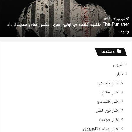
با
ف
ولین
ب
ری
ا
کس
d
شهریور 23, 1396
The Punisher «تنبیه کننده »با اولین سری عکس های جدید از راه
ای
7
رسید
دید
ز
اه
سید
دسته‌ها
آشپزی
اخبار
اخبار اجتماعی
اخبار استانها
اخبار اقتصادی
اخبار بین الملل
اخبار حوادث
اخبار رسانه و تلویزیون