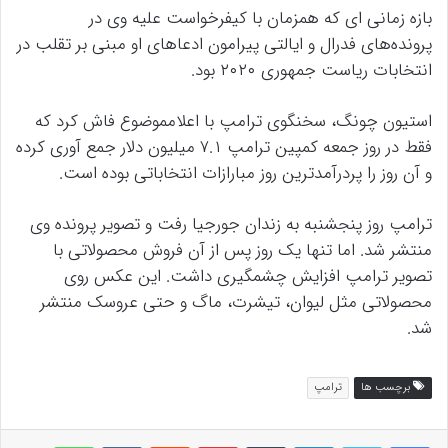
بازه زمانی ای که همزمان با کیفرخواست علیه وی در
پرونده‌های فدرال و ایالتی پیرامون ادعاهای او مبنی بر تقلب در
انتخابات ریاست جمهوری ۲۰۲۰ بود.
استیون چونگ، سخنگوی ترامپ با اعلامموضوع فاش کرد که
فقط در روز جمعه کمپین ترامپ ۷.۱ میلیون دلار جمع آوری کرده
و آن‌ روز را پردرآمدترین روز مبارازات انتخاباتی بوده است.
ترامپ روز پنجشنبه به زندان جورجیا رفت و تصویر پرونده وی
منتشر شد. اما تنها یک روز پس از آن فروش محصولاتی با
تصویر ترامپ افزایش چشمگیری داشت. این عکس روی
محصولاتی مثل لیوان، تیشرت، ماگ و حتی عروسک‌ منتشر
شد.
برچسب ها
ترامپ
لینکداین
تامبلر
پینتریست
Reddit
VKontakte
واتس آپ