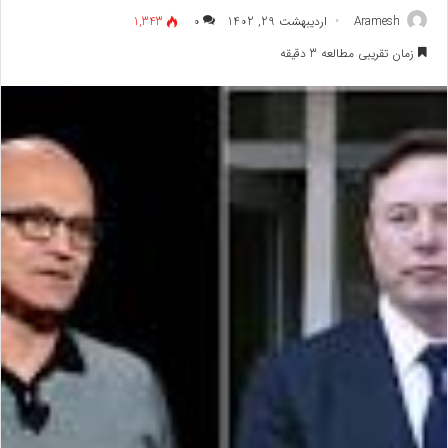
Aramesh
اردیبهشت 29, 1402
۰
1,343
زمان تقریبی مطالعه 3 دقیقه