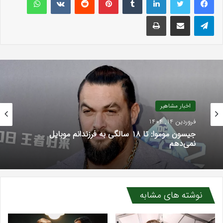
تلگرام
اشتراک گذاری با ایمیل
چاپ
اخبار مشاهیر
فروردین 14, 1404
اخبار مشاهیر
جیسون موموا: تا ۱۸ سالگی به فرزندانم موبایل
فروردین 9, 1404
نمی‌دهم
نوشته های مشابه
آخرین تحولات سریال چشم چران عمارت