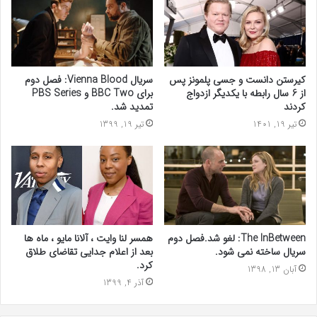
کیرستن دانست و جسی پلمونز پس
سریال Vienna Blood: فصل دوم
از 6 سال رابطه با یکدیگر ازدواج
برای BBC Two و PBS Series
کردند
تمدید شد.
تیر 19, 1401
تیر 19, 1399
The InBetween: لغو شد.فصل دوم
همسر لنا وایت ، آلانا مایو ، ماه ها
سریال ساخته نمی شود.
بعد از اعلام جدایی تقاضای طلاق
کرد.
آبان 13, 1398
آذر 4, 1399