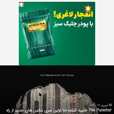
دانلود
رایگان
دوبله
فارسی
فیلم
با
استعداد
Gifted
ن سری عکس های جدید از راه
2017
شهریور 1, 1396