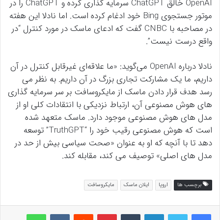
OpenAI خالق ChatGPT سرمایه گذاری کرده و ChatGPT را در
موتور جستجوی Bing خود ادغام کرده است. اما نادلا این هفته
در مصاحبه با CNBC گفت که ادعای ماسک در مورد کنترل “در
واقع درست نیست”.
نادلا درباره OpenAI می‌گوید: «ما علاقه‌ای غیرقابل کنترل در آن
داریم، ما یک مشارکت تجاری بزرگ در آن داریم. به نظر می
رسد هدف قرار دادن ماسک از مایکروسافت بر سر سرمایه گذاری
های هوش مصنوعی آن، ارتباط نزدیکی با انتقادات کلی او از
مدل های هوش مصنوعی موجود دارد. ماسک متعهد شده
است که هوش مصنوعی رقیب خود را “TruthGPT” توسعه
دهد تا با آنچه که او به عنوان «صحت سیاسی بیش از حد در
مدل های اصلی» توصیف می کند، مقابله کند.
برچسب ها
اروپا
ایلان ماسک
مایکروسافت
لینکداین
تامبلر
پینتریست
Reddit
VKontakte
واتس آپ