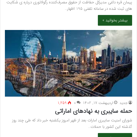
پیمان قره داغی مدیرکل حفاظت از حقوق مصرف‌کننده رگولاتوری درباره ی شکایت
های ثبت شده در سامانه تلفنی 195 اظهار…
بیشتر بخوانید »
جدید
اردیبهشت 17, 1402
۰
1,259
حمله سایبری به نهادهای اماراتی
شورای امنیت سایبری امارات بعد از ظهر امروز یکشنبه خبر داد که طی چند روز
گذشته این کشور با حملات…