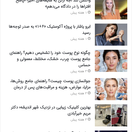
واکنش تند اجه ارکن به شایعه‌های اخیر؛ «پاسخ
افتراها را در دادگاه می‌دهم»
1 هفته پیش
ابرو یاشار با پروژه آکوستیک «۶+۱» به صدر توجه‌ها
رسید
1 هفته پیش
چگونه نوع پوست خود را تشخیص دهیم؟ راهنمای
جامع پوست چرب، خشک، مختلط، معمولی و
حساس
3 هفته پیش
جوانسازی پوست چیست؟ راهنمای جامع روش‌ها،
مزایا، عوارض، هزینه و مراقبت‌های پس از درمان
3 هفته پیش
بهترین کلینیک زیبایی در نزدیک شهر اندیشه؛ دکتر
مریم خیرآبادی
3 هفته پیش