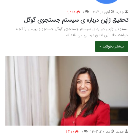
جدید
آبان 1, 1402
۰
1,268
تحقیق ژاپن درباره ی سیستم جستجوی گوگل
مسئولان ژاپنی درباره ی سیستم جستجوی گوگل جستجو و بررسی را انجام
خواهند داد. این اتفاق درحالی می افتد که…
بیشتر بخوانید »
جدید
مهر 30, 1402
۰
1,310