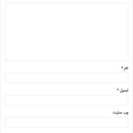
د
ی
د
گ
ا
ه
*
نام
*
ایمیل
*
وب‌ سایت