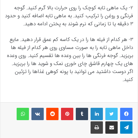
2- یک ماهی تابه کوچک را روی حرارت بالا گرم کنید. گوجه
فرنگی و روغن را ترکیب کنید. به ماهی تابه اضافه کنید و حدود
3 دقیقه یا تا زمانی که نرم شوند به پختن ادامه دهید.
3- هر کدام از فیله ها را در یک کاسه کم عمق قرار دهید. مایع
داخل ماهی تابه را به صورت مساوی روی هر کدام از فیله ها
بریزید. گوجه فرنگی ها را بین وعده ها تقسیم کنید. روی وعده
های یک چهارم قاشق چای خوری نمک و شوید ها را بریزید.
اگر دوست داشتید می توانید با پونه کوهی غذاها را تزئین
کنید.
لینکداین
تامبلر
پینتریست
Reddit
VKontakte
واتس آپ
تلگرام
اشتراک گذاری با ایمیل
چاپ