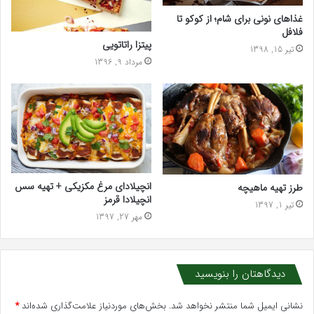
غذا‌های نونی برای شام؛ از کوکو تا
فلافل
پیتزا راتاتویی
تیر 15, 1398
مرداد 9, 1396
انچیلادای مرغ مکزیکی + تهیه سس
طرز تهیه ماهیچه
انچیلادا قرمز
تیر 1, 1397
مهر 27, 1397
دیدگاهتان را بنویسید
نشانی ایمیل شما منتشر نخواهد شد.
بخش‌های موردنیاز علامت‌گذاری شده‌اند
*