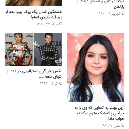
کودتا در گابن و انحلال دولت و
پارلمان
خشمگین شدن یک پیک پیتزا بعد از
شهریور 8, 1402
دریافت نکردن انعام!
مرداد 27, 1396
عکس: بازیگران استرالیایی در ابتدا و
انتهای دهه …..
آذر 25, 1398
آریل وینتر به کسایی که وی را به
جراحی پلاستیک متهم میکنند،
جواب داد!
بهمن 17, 1397