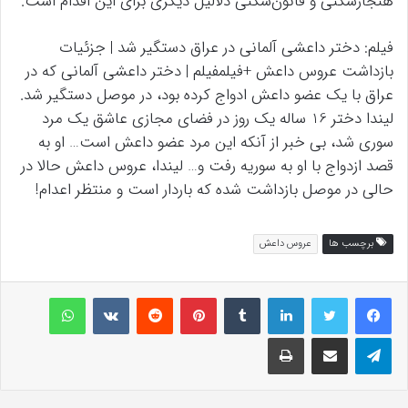
هنجارشکنی و قانون‌شکنی دلالیل دیگری برای این اقدام است.
فیلم: دختر داعشی آلمانی در عراق دستگیر شد | جزئیات
بازداشت عروس داعش +فیلمفیلم | دختر داعشی آلمانی که در
عراق با یک عضو داعش ادواج کرده بود، در موصل دستگیر شد.
لیندا دختر 16 ساله یک روز در فضای مجازی عاشق یک مرد
سوری شد، بی خبر از آنکه این مرد عضو داعش است… او به
قصد ازدواج با او به سوریه رفت و… لیندا، عروس داعش حالا در
حالی در موصل بازداشت شده که باردار است و منتظر اعدام!
برچسب ها
عروس داعش
لینکداین
تامبلر
پینتریست
Reddit
VKontakte
واتس آپ
تلگرام
اشتراک گذاری با ایمیل
چاپ