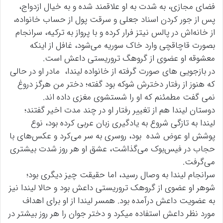
فضای مجازی، به شدت به او علاقمند شده و به خیال ازدواج،
پس از جور کردن اسناد جعلی و سرقت پول از حساب خانواده،
از خانه‌اش در پالس نیتز فرار کرده و با پرواز به ترکیه، سرانجام
بصورت قاچاقچی وارد خاک سوریه می‌شود، غافل از اینکه
معشوقه او عضوی از گروهگ تروریستی داعش است.
در بازجویی های صورت گرفته از خانواده لیندا، مادر او در حالی
که هنوز از رفتار دخترش شوکه بود گفته؛ دختر من هرگز دروغ
نمی گفت مطمئنم که او را شستشوی مغزی داده اند.
دوستان لیندا هم از تغییر رفتار او در چند مدت اخیر گفتند؛
لیندا به تازگی شروع به یادگیری زبان عربی کرده بود، نوع
پوشش او عوض شده بود، روسری به سر می‌کرد و عکس‌های با
حجاب در فیس‌بوک می‌گذاشت، عشق او هر روز شدت بیشتری
می‌گرفت.
سرانجام لیندا به وصال رسید، اما حقیقت چیز دیگری بود؛
شوهر او عضوی از گروهک تروریستی داعش بود و حالا لیندا نیز
به عضویت داعش درآمده بود. همسر لیندا از او برای اهداف
مورد نظر داعش استفاده می‎کرد و دختر جوان را هر روز بیشتر در