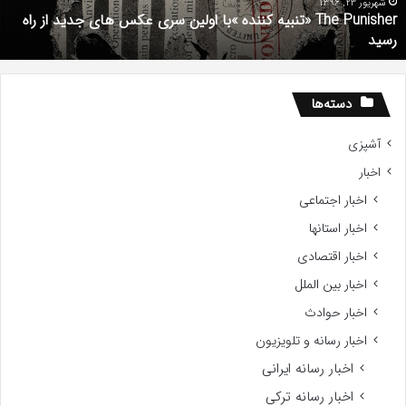
کس
م
شهریور 23, 1396
The Punisher «تنبیه کننده »با اولین سری عکس های جدید از راه
ای
رسید
دید
ز
اه
سید
دسته‌ها
آشپزی
اخبار
اخبار اجتماعی
اخبار استانها
اخبار اقتصادی
اخبار بین الملل
اخبار حوادث
اخبار رسانه و تلویزیون
اخبار رسانه ایرانی
اخبار رسانه ترکی