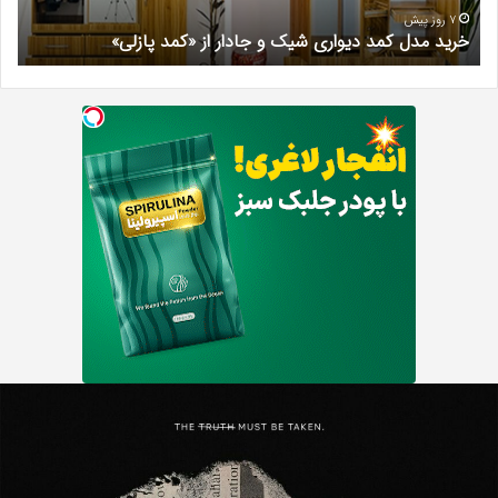
«کمد
خیرآب
7 روز پیش
7 ر
خرید مدل کمد دیواری شیک و جادار از «کمد پازلی»
بهت
پازلی»
Th
ه
Punishe
چ
تنبیه
د
ننده
م
با
س