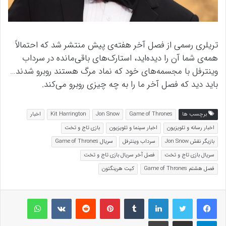
تریلری رسمی از فصل آخر هفته‌ی پیش منتشر شد که احتمالاً
همه‌ی شما آن را دیده‌اید، استارک‌های باقی‌مانده در سرداب
وینترفل با مجسمه‌های خود که نماد مرگ هستند روبرو شدند…
باید دید که فصل آخر ما را به چه چیزی روبرو می‌کند.
برچسب ها
Game of Thrones
Jon Snow
Kit Harrington
اخبار
اخبار رسانه و تلویزیون
اخبار سینما و تلویزیون
بازی تاج و تخت
بازیگر نقش Jon Snow
سرداب وینترفل
سریال Game of Thrones
سریال بازی تاج و تخت
فصل آخر سریال بازی تاج و تخت
فصل هشتم Game of Thrones
کیت هرینگتون
لینکداین
تامبلر
پینتریست
Reddit
VKontakte
واتس آپ
تلگرام
اشتراک گذاری با ایمیل
چاپ