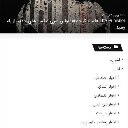
ولین
د
ری
ش
کس
م
شهریور 23, 1396
The Punisher «تنبیه کننده »با اولین سری عکس های جدید از راه
ای
رسید
دید
ز
اه
سید
دسته‌ها
آشپزی
اخبار
اخبار اجتماعی
اخبار استانها
اخبار اقتصادی
اخبار بین الملل
اخبار حوادث
اخبار رسانه و تلویزیون