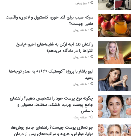
7 روز پیش
سرکه سیب برای قند خون، کلسترول و لاغری؛ واقعیت
علمی چیست؟
1 هفته پیش
واکنش تند اجه ارکن به شایعه‌های اخیر؛ «پاسخ
افتراها را در دادگاه می‌دهم»
1 هفته پیش
ابرو یاشار با پروژه آکوستیک «۶+۱» به صدر توجه‌ها
رسید
1 هفته پیش
چگونه نوع پوست خود را تشخیص دهیم؟ راهنمای
جامع پوست چرب، خشک، مختلط، معمولی و
حساس
3 هفته پیش
جوانسازی پوست چیست؟ راهنمای جامع روش‌ها،
مزایا، عوارض، هزینه و مراقبت‌های پس از درمان