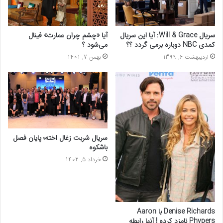
سریال Will & Grace: آیا این سریال
آیا «چشم چران عمارت» فینال
کمدی NBC دوباره برمی گردد ؟؟
می‌شود ؟
اردیبهشت 6, 1399
بهمن 7, 1401
سریال شربت زغال اخته؛ پایان فصل
باشکوه
خرداد 5, 1402
Denise Richards با Aaron
Phypers نامزد کرده ! آنها رابطه