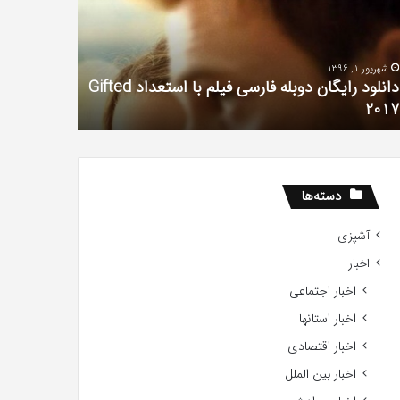
یال
با
وغ
حیوانات
رین
وحشی
!
آذر 30, 1398
تیر 13, 1397
همه چیز در مورد سریال دروغ شیرین من
رابطه جنسی
دسته‌ها
آشپزی
اخبار
اخبار اجتماعی
اخبار استانها
اخبار اقتصادی
اخبار بین الملل