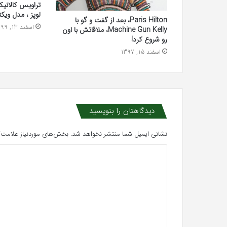
تراویس کالانیک ،
لوپز ، مدل ویکت
Paris Hilton، بعد از گفت و گو با
اسفند 13, 1399
Machine Gun Kelly، ملاقاتش با اون
رو شروع کرد!
اسفند 15, 1397
دیدگاهتان را بنویسید
نشانی ایمیل شما منتشر نخواهد شد.
بخش‌های موردنیاز علامت‌گ
د
ی
د
گ
ا