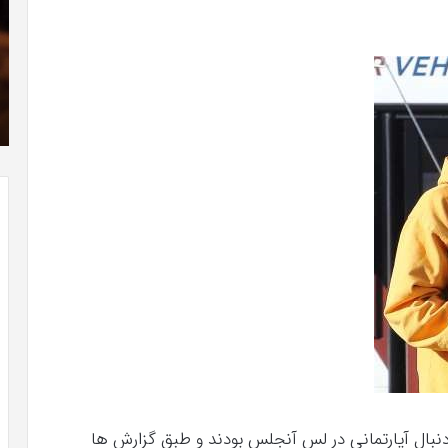
فیلم
سر
با
در
استعداد
شی
شهریور 1, 1396
Gifted
من
ن سری عکس
دانلود رایگان دوبله فارسی فیلم با استعداد Gifted
2017
2017
دنبال آپارتمانی در لس آنجلس بودند و طبق گزارش ها