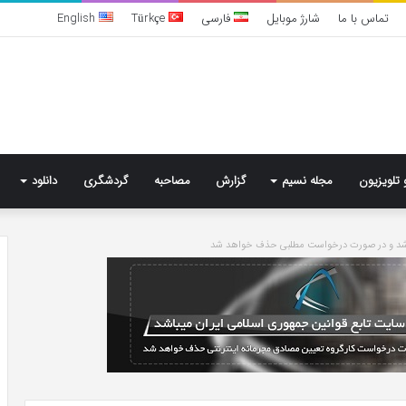
تماس با ما
شارژ موبایل
فارسی
Türkçe
English
 تلویزیون
مجله نسیم
گزارش
مصاحبه
گردشگری
دانلود
باشد و در صورت درخواست مطلبی حذف خواهد شد
بهترین
کلینیک
زیبایی
در
فردیس
کرج؛
دکتر
5 روز پیش
مریم