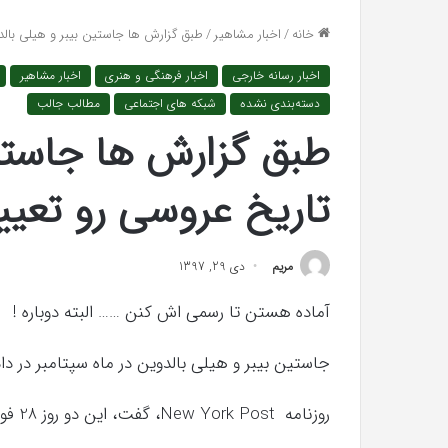
تشخیص سندرم پرادر-ویلی چگونه انجام
خرید مدل کمد دیوا
«کمد
خانه
/
اخبار مشاهیر
/
طبق گزارش ها جاستین بیبر و هیلی بالد
می‌شود؟
«کمد پازلی»
پازلی»
اخبار رسانه خارجی
اخبار فرهنگی و هنری
اخبار مشاهیر
دسته‌بندی نشده
شبکه های اجتماعی
مطالب جالب
طبق گزارش ها جاستین
تاریخ عروسی رو تعیین
مريم
دی 29, 1397
آماده هستن تا رسمی اش کنن …… البته دوباره !
جاستین بیبر و هیلی بالدوین در ماه سپتامبر در دا
The
Punisher
روزنامه New York Post، گفت، این دو روز 28 فوریه را برای عروسی بزرگتری در حضور دوستان و اقوام
«تنبیه
کننده