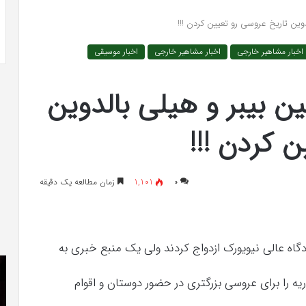
ری شیک و جادار از
بهترین کلینیک زیبایی در فردیس کرج؛
خیرآبادی
وین تاریخ عروسی رو تعیین کردن !!!
دکتر مریم خیرآبادی
اخبار مشاهیر خارجی
اخبار مشاهیر خارجی
اخبار موسیقی
 بیبر و هیلی بالدوین
 کردن !!!
۰
1,101
زمان مطالعه یک دقیقه
دگاه عالی نیویورک ازدواج کردند ولی یک منبع خبری به
دانلود
هم
رایگان
چی
دوبله
در
فارسی
مو