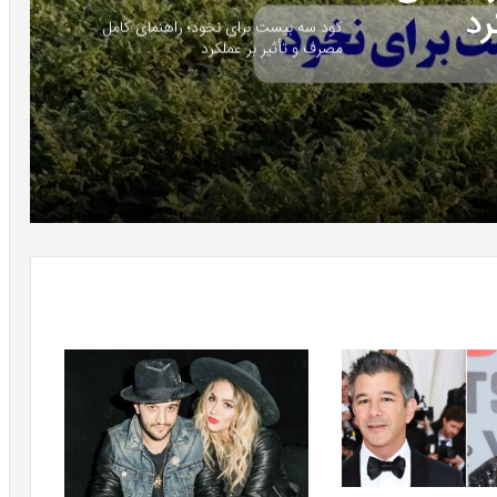
اسپرسوساز مباشی ECM2025؛
کود سه بیست برای نخود؛ راهنمای کامل
مصرف و تأثیر بر عملکرد
اه
اهنمای
رد