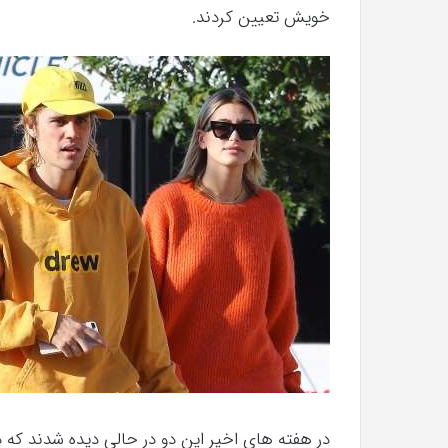
خویش تعیین کردند.
»با
اولین
سری
شهریور 23, 1396
عکس
کریستن بل می دانست که “فروزن 2” موفق
The Punisher «تنبیه کننده »با اولی
های
های جدید از راه رسید
جدید
از
راه
رسید
در هفته های اخیر این دو در حالی دیده شدند که 