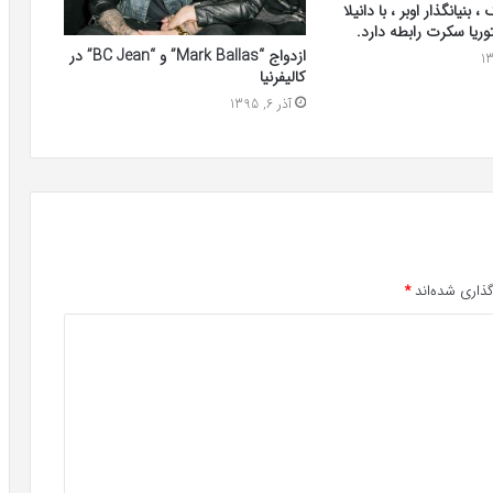
 بنیانگذار اوبر ، با دانیلا
وریا سکرت رابطه دارد.
ازدواج “Mark Ballas” و “BC Jean” در
کالیفرنیا
آذر 6, 1395
ذاری شده‌اند
*