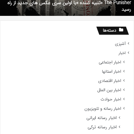
The Punisher «تنبیه کننده »با اولین سری عکس های جدید از راه
ای
7
رسید
دید
ز
اه
سید
دسته‌ها
آشپزی
اخبار
اخبار اجتماعی
اخبار استانها
اخبار اقتصادی
اخبار بین الملل
اخبار حوادث
اخبار رسانه و تلویزیون
اخبار رسانه ایرانی
اخبار رسانه ترکی