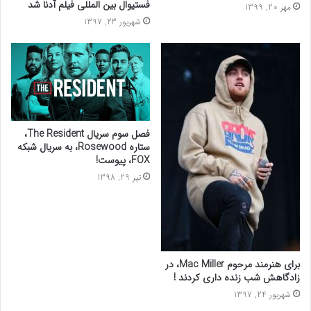
فستیوال بین المللی فیلم آدنا شد
مهر 20, 1399
شهریور 23, 1397
فصل سوم سریال The Resident،
ستاره Rosewood، به سریال شبکه
FOX، پیوست!
تیر 29, 1398
برای هنرمند مرحوم Mac Miller، در
زادگاهش شب زنده داری کردند !
شهریور 24, 1397