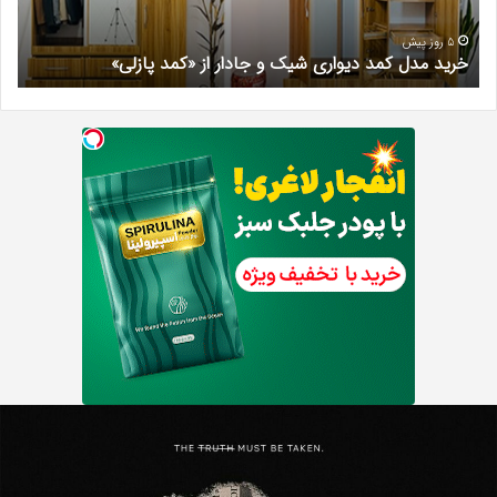
از
مری
«کمد
خیر
5 روز پیش
خرید مدل کمد دیواری شیک و جادار از «کمد پازلی»
ب
پازلی»
Th
د
Punishe
ر
تنبیه
د
ننده
ف