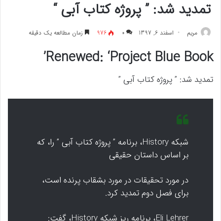
تمدید شد: ” پروژه کتاب آبی “
مريم
اسفند 6, 1397
۰
976
زمان مطالعه یک دقیقه
Renewed: ‘Project Blue Book’
تمدید شد: ” پروژه کتاب آبی ”
شبکه History، برنامه ” پروژه کتاب آبی ” را، که
بر اساس داستان حقیقی
در مورد تحقیقات در مورد بشقاب پرنده است،
برای فصل دوم تمدید کرد.
Eli Lehrer، برنامه ریز شبکه History، گفت: