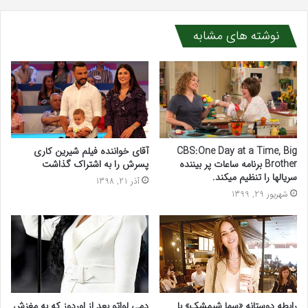
نوشته های مشابه
CBS:One Day at a Time, Big
آقای خواننده فیلم شیرین کاری
Brother برنامه ساعات پر بیننده
پسرش را به اشتراک گذاشت
سریالها را تنظیم میکند.
آذر 21, 1398
شهریور 29, 1399
رابطه دوستانه «سما شیمشک» با
دمی لواتو بعد از اوردوز که به مغزش