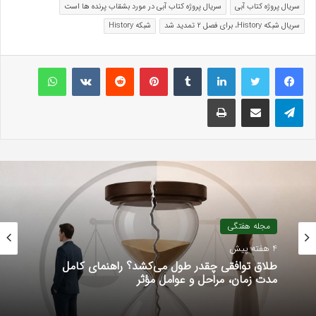
سریال پروژه کتاب آبی
سریال پروژه کتاب آبی در مورد بشقاب پرنده ها است
سریال شبکه History، برای فصل 2 تمدید شد
شبکه History
لینکداین
تامبلر
پینتریست
Reddit
VKontakte
واتس آپ
تلگرام
اشتراک گذاری با ایمیل
چاپ
مجله هفتگی
4 هفته پیش
طلاق توافقی چقدر طول می‌کشد؟ راهنمای کامل
مدت زمان، مراحل و عوامل مؤثر