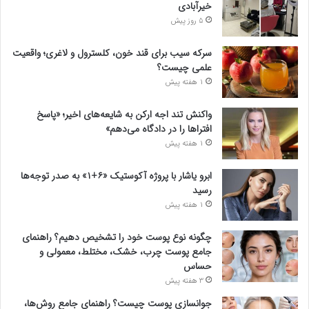
خیرآبادی
5 روز پیش
سرکه سیب برای قند خون، کلسترول و لاغری؛ واقعیت
علمی چیست؟
1 هفته پیش
واکنش تند اجه ارکن به شایعه‌های اخیر؛ «پاسخ
افتراها را در دادگاه می‌دهم»
1 هفته پیش
ابرو یاشار با پروژه آکوستیک «۶+۱» به صدر توجه‌ها
رسید
1 هفته پیش
چگونه نوع پوست خود را تشخیص دهیم؟ راهنمای
جامع پوست چرب، خشک، مختلط، معمولی و
حساس
3 هفته پیش
جوانسازی پوست چیست؟ راهنمای جامع روش‌ها،