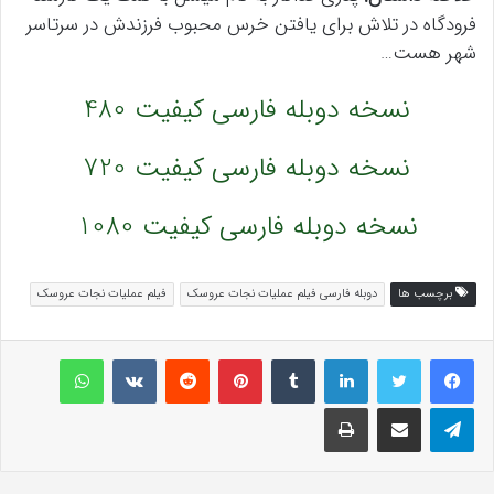
فرودگاه در تلاش برای یافتن خرس محبوب فرزندش در سرتاسر
شهر هست…
نسخه دوبله فارسی کیفیت 480
نسخه دوبله فارسی کیفیت 720
نسخه دوبله فارسی کیفیت 1080
برچسب ها
دوبله فارسی فیلم عملیات نجات عروسک
فیلم عملیات نجات عروسک
لینکداین
تامبلر
پینتریست
Reddit
VKontakte
واتس آپ
تلگرام
اشتراک گذاری با ایمیل
چاپ