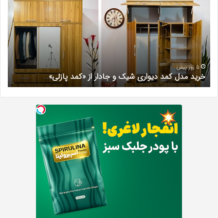
زیبایی
در
فردیس
کرج؛
دکتر
مریم
خیرآبادی
5 روز پیش
دل کمد دیواری شیک و جادار از «کمد پازلی»
بهترین کلین