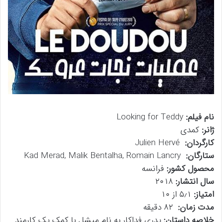
نام فیلم:
Looking for Teddy
ژانر:
کمدی
کارگردان:
Julien Hervé
ستارگان:
Kad Merad, Malik Bentalha, Romain Lancry
محصول کشور:
فرانسه
سال انتشار:
۲۰۱۸
امتیاز:
۵٫۱ از ۱۰
مدت زمان:
۸۲ دقیقه
خلاصه داستان:
پدری فداکار به نام میشل با کمک یک کارمند