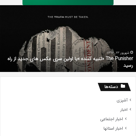
دانلود
Puni
رایگا
ه
دوبله
فارس
فیلم
با
استعد
ifted
هریور 23, 1396
The Punisher «تنبیه کننده »با اولین سری عکس های جدید از راه
2017
ش
ید
دان
دسته‌ها
آشپزی
اخبار
اخبار اجتماعی
اخبار استانها