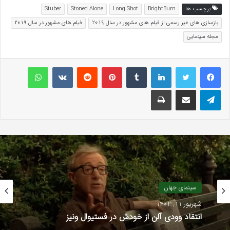
برچسب ها
BrightBurn
Long Shot
Stoned Alone
Stuber
بازسازی های غیر رسمی از فیلم های مشهور در سال ۲۰۱۹
فیلم های مشهور در سال ۲۰۱۹
مجله سینمایی
لینکداین
تامبلر
پینتریست
Reddit
VKontakte
واتس آپ
تلگرام
اشتراک گذاری با ایمیل
چاپ
سینمای جهان
شهریور 11, 1402
انتقاد وودی آلن از خودش در فستیوال ونیز