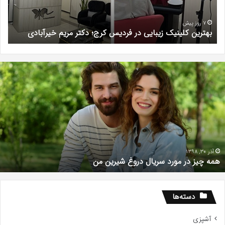
دکتر
و
مریم
لاغر
س
خیرآبادی
واق
7 روز پیش
بهترین کلینیک زیبایی در فردیس کرج؛ دکتر مریم خیرآبادی
چ
علم
چی
مه
د
یز
ر
ر
د
ورد
ف
ریال
ف
روغ
ب
یرین
ا
ن
d
7
آذر 30, 1398
همه چیز در مورد سریال دروغ شیرین من
دسته‌ها
آشپزی