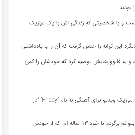
ه موسیقی پاپ ، اکنون 22 ساله است و با شخصیتی که زندگی اش با یک موزیک
لگرد این ترانه را جشن گرفت که آن را با یادداشتی
د و به فالوورهایش توصیه کرد که خودشان را کمی
او نوشت : “9 سال پیش در چنین روزی یک موزیک ویدیو برای آهنگی به نام “Friday’ “در
آپلود شد. مهمتر از همه ، من آرزو می کنم که بتوانم برگردم با خود 13 ساله ام که از خودش