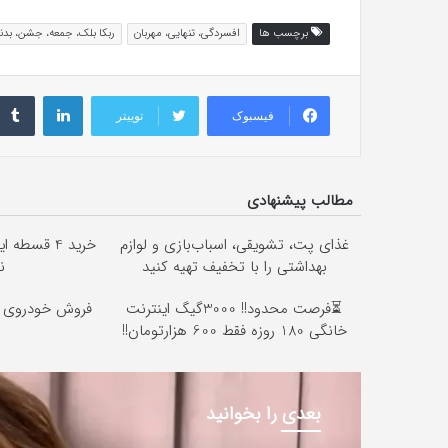
برچسب ها
افسردگی، تنهایی، مهربان
ربکا بلک، جمعه، جشن، بد
لینکداین
فیسبوک
توییتر
مطالب پیشنهادی
غذای پت، تشویقی، اسباب‌بازی و لوازم
خرید 4 قسط
بهداشتی را با تخفیف تهیه کنید
ن
⏳فرصت محدود!! 3000گیگ اینترنت
فروش خودروی شم
خانگی 180 روزه فقط 600 هزارتومان!!
بعدی را بخوانید