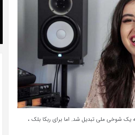
که
»با
“فروزن
او
2”
سر
آذر 23, 1398
موفق
ع
طلاعات
کریستن بل می دانست که “فروزن 2” موفق
خواهد
ها
خواهد بود.
بود.
جد
از
راه
رس
ه یک شوخی ملی تبدیل شد. اما برای ربکا بلک ،