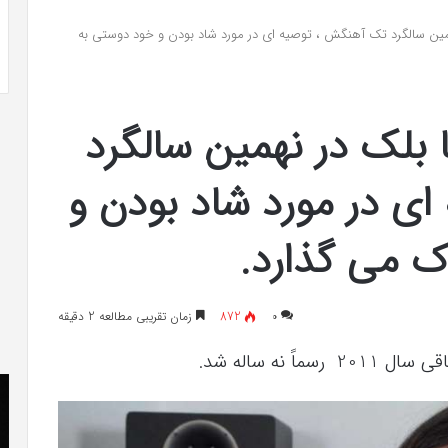
 به شایعه‌های اخیر؛
تشخیص سندرم پرادر-ویلی چگونه انجام
ربکا بلک در نهمین سالگرد تک آهنگش ، توصیه ای در مورد شاد بودن و خود دوستی به
 دادگاه می‌دهم»
می‌شود؟
 “Friday” ربکا بلک در نهمین سالگرد
ی در مورد شاد بودن و
ک می گذارد.
۰
872
زمان تقریبی مطالعه 2 دقیقه
کریستن
he
بل
er
می
«ت
دانست
کن