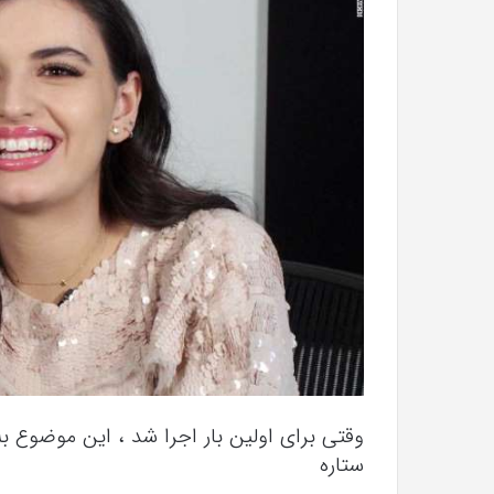
ذهن
ما
اطلاعات
آبان 22, 1404
را
نظریه پردازش اطلاعات: چگونه ذهن ما ا
پردازش
را پردازش می‌کند؟
می‌کند؟
وقتی برای اولین بار اجرا شد ، این موضوع ب
ستاره