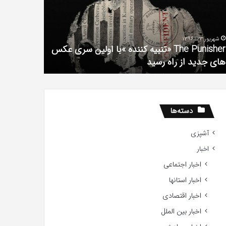
فیلم
لین
با
ی
استعداد
شهریور 23, 1396
شهریور 1, 1396
کس
Gifted
The Punisher «تنبیه کننده »با اولین سری عکس
ی
2017
های جدید از راه رسید
2017
ید
ید
دسته‌ها
آشپزی
اخبار
اخبار اجتماعی
اخبار استانها
اخبار اقتصادی
اخبار بین الملل