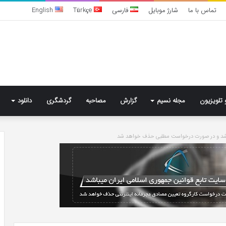
تماس با ما
شارژ موبایل
فارسی
Türkçe
English
 تلویزیون
مجله نسیم
گزارش
مصاحبه
گردشگری
دانلود
باشد و در صورت درخواست مطلبی حذف خواهد شد
تشخیص
سندرم
پرادر-
ویلی
چگونه
انجام
می‌شود؟
5 روز پیش