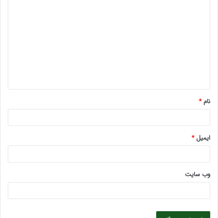
د
ی
د
گ
ا
ه
*
نام
*
ایمیل
*
وب‌ سایت