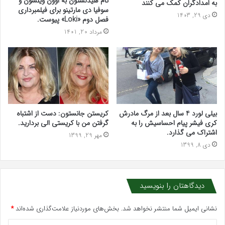
تام هیدلستون به اوون ویلسون و
به امدادگران کمک می کنند
سوفیا دی مارتینو برای فیلمبرداری
دی 29, 1403
فصل دوم «Loki» پیوست.
مرداد 20, 1401
بیلی لورد 4 سال بعد از مرگ مادرش
کریستن جانستون: دست از اشتباه
کری فیشر پیام احساسیش را به
گرفتن من با کریستی الی بردارید.
اشتراک می گذارد.
مهر 29, 1399
دی 8, 1399
دیدگاهتان را بنویسید
نشانی ایمیل شما منتشر نخواهد شد.
بخش‌های موردنیاز علامت‌گذاری شده‌اند
*