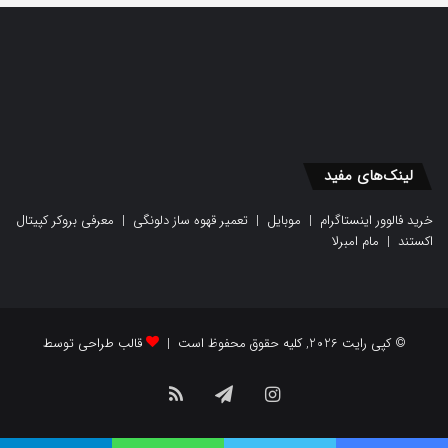
لینک‌های مفید
خرید فالوور اینستاگرام
|
موبایل
|
تعمیر قهوه ساز دلونگی
|
معرفی بروکر کپیتال
اکستند
|
مام امبرلا
© کپی رایت 2026, کلیه حقوق محفوظ است |
قالب طراحی توسط
اینستاگرام
تلگرام
خوراک