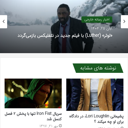
اخبار رسانه خارجی
آبان 25, 1404
«لوتر» (Luther) با فیلم جدید در نتفلیکس بازمی‌گردد
نوشته های مشابه
سریال Iron Fist تنها با پخش ۲ فصل
پشیمانی Lori Loughlin، در دادگاه
کنسل شد
برای او چه میکند ؟
مهر 21, 1397