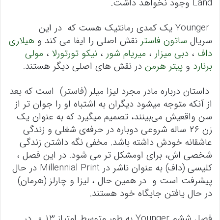
Land وجود نخواهد داشت.
Younger یک کمدی رمانتیک هست که در این
سریال
ساتون فاستر
نقش اصلی را ایفا می کند و
هیلاری
داف
،
دبی میزار
،
میریام شور
،
نیکو تورتورلا
،
مولی
برنارد
و
پیتر هرمن
در نقش های اصلی دیگر هستند.
داستان درباره مادر مجرد لیزا میلر (فاستر) است که بعد
از آنکه متوجه میشود دیگران به اشتباه او را جوان تر از
سن واقعیش می‌بینند، تصمیم میگیرد که به عنوان یک
زن ۲۶ ساله شروعی دوباره در حرفه‌ی شغلی و زندگی
عاشقانه خودش داشته باشد. مخفی نگه داشتن زندگی
شخصی اش، برای اومشکل تر می شود. در این فصل ،
کلیسی (داف) به عنوان ناشر در Millennial Print در حال
پیشرفت است و در همین حال ، لیزا و چارلز (هرمان)
در حال یافتن جایگاه خود هستند.
فصل ششم Younger به طور متوسط ​​امتیاز 0.13 در