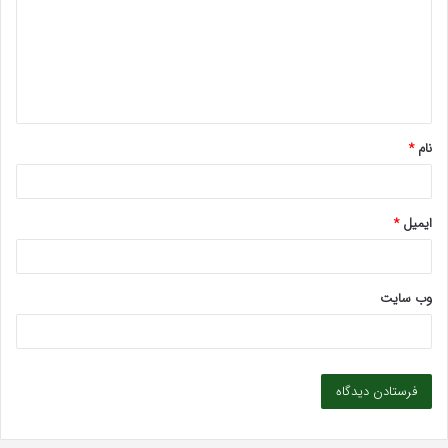
د
گ
ا
ه
*
نام
*
ایمیل
*
وب‌ سایت