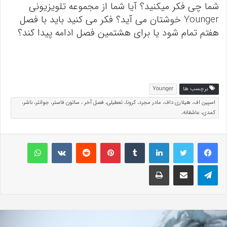
شما چی فکر میکنید؟ آیا شما از مجموعه تلویزیونی
Younger خوشتان می آید؟ فکر می کنید باید با فصل
هفتم تمام شود یا برای هشتمین فصل ادامه پیدا کند؟
برچسب ها
Younger
اسپین اف، هیلاری داف، مادر مجرد، کرونا، تعطیلی، فصل آخر ، ساتون فاستر، جوانتر، ناشر،
کمدی، عاشقانه،
لینکداین
تامبلر
پینتریست
Reddit
VKontakte
واتس آپ
تلگرام
اشتراک گذاری با ایمیل
چاپ