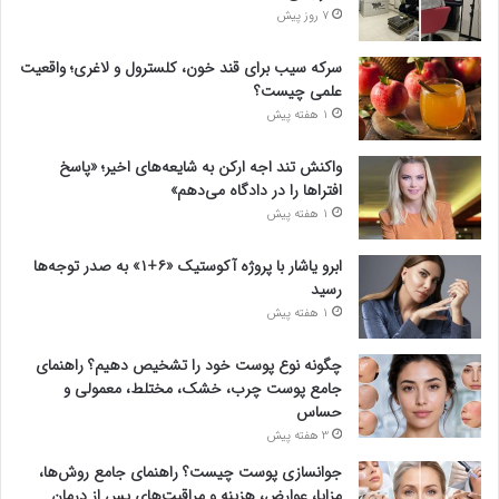
7 روز پیش
سرکه سیب برای قند خون، کلسترول و لاغری؛ واقعیت
علمی چیست؟
1 هفته پیش
واکنش تند اجه ارکن به شایعه‌های اخیر؛ «پاسخ
افتراها را در دادگاه می‌دهم»
1 هفته پیش
ابرو یاشار با پروژه آکوستیک «۶+۱» به صدر توجه‌ها
رسید
1 هفته پیش
چگونه نوع پوست خود را تشخیص دهیم؟ راهنمای
جامع پوست چرب، خشک، مختلط، معمولی و
حساس
3 هفته پیش
جوانسازی پوست چیست؟ راهنمای جامع روش‌ها،
مزایا، عوارض، هزینه و مراقبت‌های پس از درمان