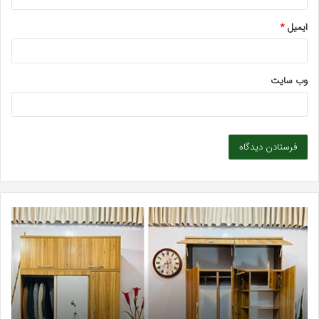
ایمیل
*
وب‌ سایت
بهترین
کلینیک
زیبایی
در
فردیس
کرج؛
دکتر
مریم