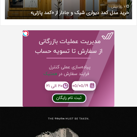
خیرآبادی
7 روز پیش
دل کمد دیواری شیک و جادار از «کمد پازلی»
بهترین کلین
دانلود
Puni
رایگا
ه
دوبله
فارس
فیلم