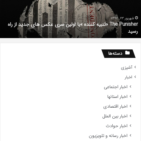
با
استعد
ifted
هریور 23, 1396
The Punisher «تنبیه کننده »با اولین سری عکس های جدید از راه
2017
ش
ید
دان
دسته‌ها
آشپزی
اخبار
اخبار اجتماعی
اخبار استانها
اخبار اقتصادی
اخبار بین الملل
اخبار حوادث
اخبار رسانه و تلویزیون