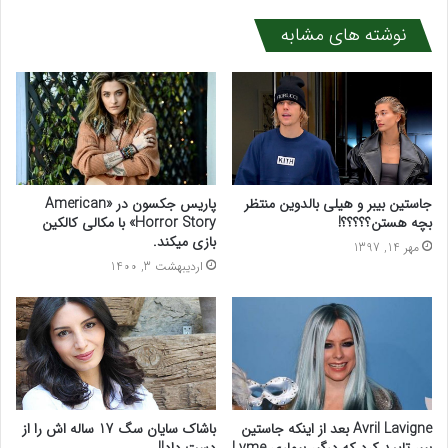
نوشته های مشابه
جاستین بیبر و هیلی بالدوین منتظر
پاریس جکسون در «American
بچه هستن؟؟؟؟؟!
Horror Story» با مکالی کالکین
بازی میکند.
مهر 14, 1397
اردیبهشت 3, 1400
باشاک سایان سگ 17 ساله اش را از
Avril Lavigne بعد از اینکه جاستین
دست داد!!
بیبر تایید کرد که درگیر بیماری Lyme