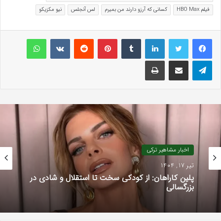
فیلم HBO Max
کسانی که آرزو دارند من بمیرم
لس آنجلس
نیو مکزیکو
لینکداین
تامبلر
پینتریست
Reddit
VKontakte
واتس آپ
تلگرام
اشتراک گذاری با ایمیل
چاپ
اخبار مشاهیر ترکی
تیر 17, 1404
پلین کاراهان: از کودکی سخت تا استقلال و شادی در
بزرگسالی