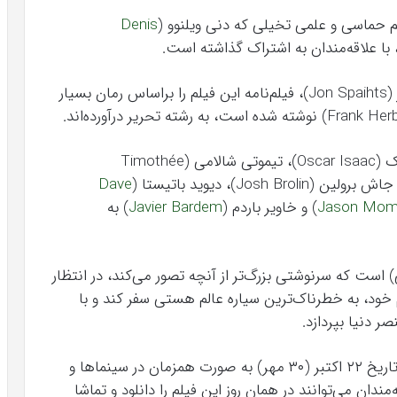
Denis
، با علاقه‌مندان به اشتراک گذاشته است.
ویلنوو در کنار اریک راث (Eric Roth‎) و جان اسپیتز (Jon Spaihts‎)، فیلم‌نامه این فیلم را براساس رمان بسیار
در این فیلم، بازیگران مطرح زیادی چون اسکار آیزاک (Oscar Isaac)، تیموتی شالامی (Timothée
Dave
Jason Mo
) و خاویر باردم (
Javier Bardem
) به
ی) است که سرنوشتی بزرگ‌تر از آنچه تصور می‌کند، در انتظار
خود، به خطرناک‌ترین سیاره عالم هستی سفر کند و با
ر دنیا بپردازد.
لازم به ذکر است که فیلم علمی تخیلی تل‌ماسه در تاریخ ۲۲ اکتبر (۳۰ مهر) به صورت همزمان در سینماها و
 شد و علاقه‌مندان می‌توانند در همان روز این فیلم را دانلود و تماشا