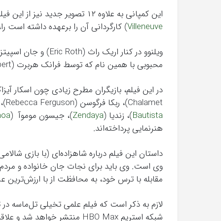
این کمپانی به علاوه ۱۲ تصویر جدید نیز از این فیلم حماسی و علمی تخیلی که دنی ویلنوو (
Villeneuve
) کارگردانی آن را برعهده داشته است را
محبوبی با همین نام که توسط فرانک هربرت (Frank Herbert) نوشته شده است، به رشته تحریر درآورده‌اند.
Chalamet)، ربکا فرگوسن (Rebecca Ferguson)، جاش برولین (Josh Brolin)، دیوید باتیستا (
Bautista
)، زندیا (
Zendaya
)، جیسون موموآ (
moa
هنرنمایی پرداخته‌اند.
داستان این فیلم درباره شاهزاده‌ای (با بازی شالام
وی است. وی باید برای نجات جان خانواده و مردم 
مقابله با ترس خود، به محافظت از با ارزش‌ترین عنص
شبکه استریم HBO Max منتشر خواهد