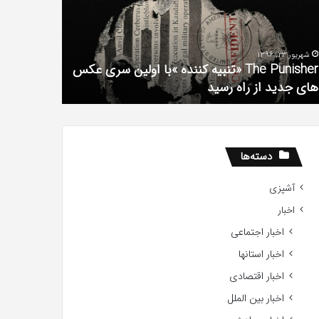
فیلم
لین
با
ی
استعداد
شهریور 23, 1396
شهریور 1, 1396
کس
Gifted
The Punisher «تنبیه کننده »با اولین سری عکس
ی
2017
های جدید از راه رسید
2017
ید
ید
دسته‌ها
آشپزی
اخبار
اخبار اجتماعی
اخبار استانها
اخبار اقتصادی
اخبار بین الملل