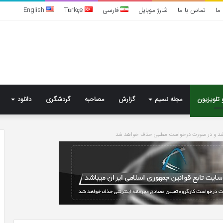
ما
تماس با ما
شارژ موبایل
فارسی
Türkçe
English
 تلویزیون
مجله نسیم
گزارش
مصاحبه
گردشگری
دانلود
باشد و در صورت درخواست مطلبی حذف خواهد شد
تشخیص
سندرم
پرادر-
ویلی
چگونه
انجام
می‌شود؟
3 روز پیش