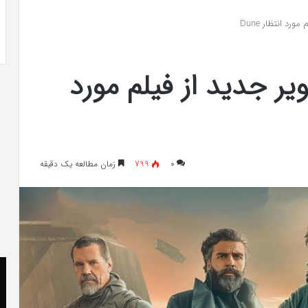
 به شایعه‌های اخیر؛
تشخیص سندرم پرادر-ویلی چگونه انجام
 دادگاه می‌دهم»
می‌شود؟
تریلر و ۱۲ تصویر جدید از فیلم مورد
۰
799
زمان مطالعه یک دقیقه
کریستن
he
بل
er
می
«ت
دانست
کن