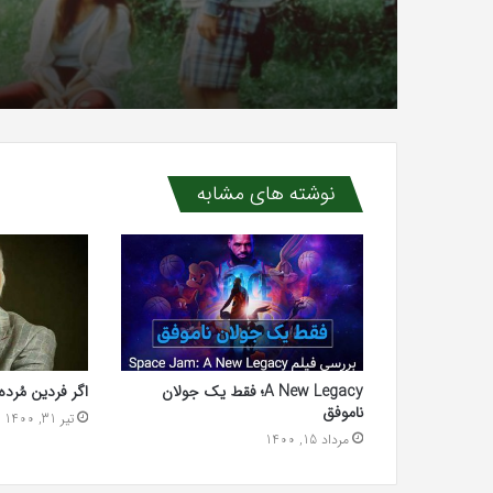
نوشته های مشابه
A New Legacy؛ فقط یک جولان
اگر فردین مُرده
ناموفق
تیر 31, 1400
مرداد 15, 1400