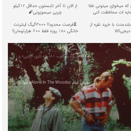
ی که میخوای میتونی طلا
از الان تا آخر تابستون حداقل 12کیلو
مایه ات محافظت کنی
چربی میسوزونی🧨
لندمدت با خرید نقره از
⏳فرصت محدود!! 3000گیگ اینترنت
دیجی‌کالا
خانگی 180 روزه فقط 600 هزارتومان!!
نامزدهای گلدن گلوب ۸۱؛ یکه تازی «باربی» و
«وراثت»
معرفی فیلم «Alone In The Woods» تنها در
جنگل
انتقاد وودی آلن از خودش در فستیوال ونیز