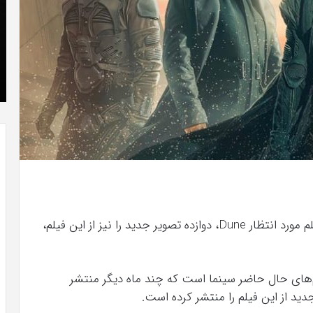
که
»با
“فروزن
او
2”
سر
آذر 23, 1398
موفق
ع
کریستن بل می دانست که “فروزن 2” موفق
خواهد
ها
!
خواهد بود.
بود.
جد
از
راه
رس
کمپانی برادران وارنر، علاوه بر انتشار تریلر جدید فیلم مورد انتظار Dune، دوازده تصویر جدید را نیز از این فیلم،
تظارترین فیلم‌های حال حاضر سینما است که چند ماه دیگر منتشر
دید از این فیلم را منتشر کرده است.