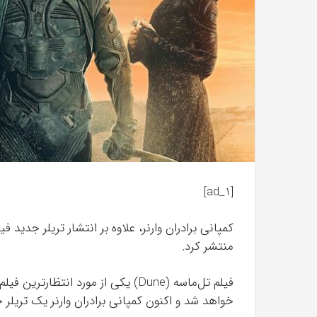
با
حیوانات
وحشی
!
تیر 13, 1397
رابطه جنسی این دختر با حیوانات وحشی 
[ad_1]
منتشر کرد.
فیلم تل‌ماسه (Dune) یکی از مورد ان
خواهد شد و اکنون کمپانی برادران وارنر یک تریلر ج