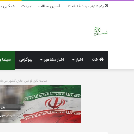
آخرین مطالب
تبلیغات
همکاری با 
پنجشنبه, مرداد 15 1405
خانه
اخبار
اخبار مشاهیر
بیوگرافی
سینما و
سایت تابع قوانین جاری کشور می 
واکنش
تند
اجه
ارکن
به
شایعه‌های
اخیر؛
7 روز پیش
«پاسخ