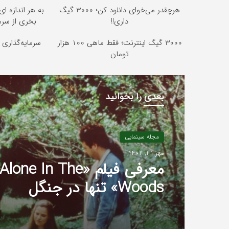
هرچقدر می‌خوای دانلود کن؛ 3000 گیگ
به هر اندازه ا
داری!!
بخری از سر
3000 گیگ اینترنت؛ فقط ماهی 100 هزار
سرمایه‌گذاری ب
تومان
بعدی را بخوانید
مجله سینمایی
مهر 21, 1402
معرفی فیلم «Alone In The
Woods» تنها در جنگل