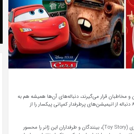
که
»با
“فروزن
او
2”
سر
آذر 23, 1398
موفق
ع
کریستن بل می دانست که “فروزن 2” موفق
خواهد
ها
!
خواهد بود.
بود.
جد
از
راه
رس
و مخاطبان قرار می‌گیرند، دنباله‌های آن‌ها همیشه هم به
اندازه‌ی قسمت اول خوب از آب در نمی‌آیند. اینجا ۸ دنباله از انیمیشن‌های پرطرفدار کمپانی پیکسار را از
پیکسار از سال ۱۹۹۵ با انیمیشن داستان اسباب‌بازی (Toy Story)، بینندگان و طرفداران این ژانر را محسور