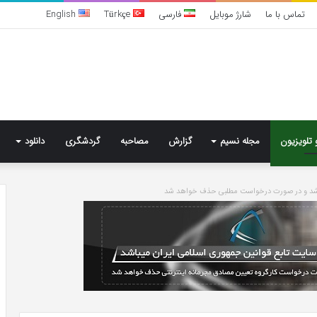
تماس با ما
شارژ موبایل
فارسی
Türkçe
English
 تلویزیون
مجله نسیم
گزارش
مصاحبه
گردشگری
دانلود
باشد و در صورت درخواست مطلبی حذف خواهد شد
تشخیص
سندرم
پرادر-
ویلی
چگونه
انجام
می‌شود؟
5 روز پیش