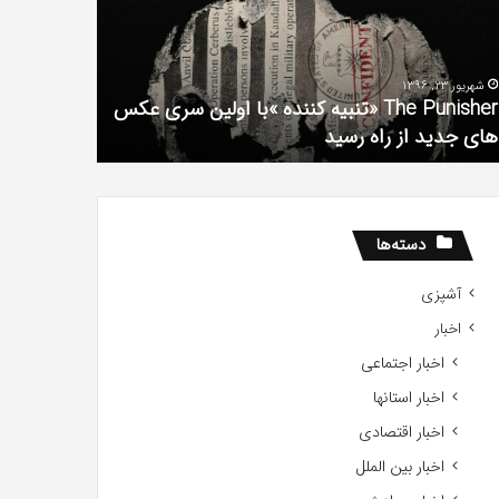
فیلم
لین
با
ی
استعداد
شهریور 23, 1396
شهریور 1, 1396
کس
Gifted
The Punisher «تنبیه کننده »با اولین سری عکس
ی
2017
های جدید از راه رسید
2017
ید
ید
دسته‌ها
آشپزی
اخبار
اخبار اجتماعی
اخبار استانها
اخبار اقتصادی
اخبار بین الملل