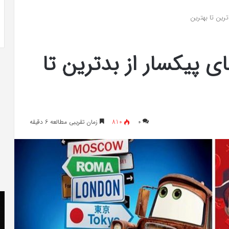
 به شایعه‌های اخیر؛
تشخیص سندرم پرادر-ویلی چگونه انجام
 دادگاه می‌دهم»
می‌شود؟
ای پیکسار از بدترین تا
۰
810
زمان تقریبی مطالعه 6 دقیقه
کریستن
he
بل
er
می
«ت
دانست
کن