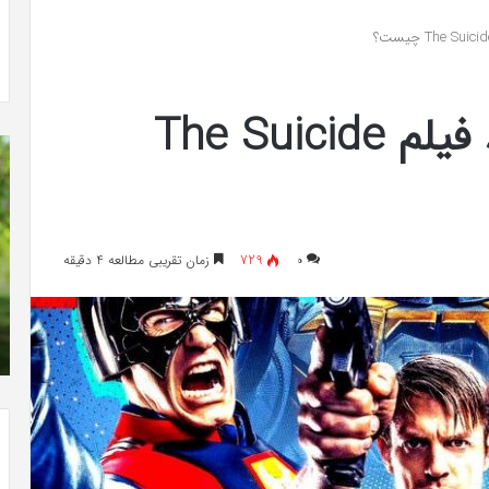
-ویلی چگونه انجام
خرید مدل کمد دیواری شیک و جادار از
«کمد
«کمد پازلی»
پازلی»
نظر منتقدین در مورد فیلم The Suicide
The
هم
Punisher
چی
«تنبیه
در
کننده
مو
»با
سر
اولین
در
۰
729
زمان تقریبی مطالعه 4 دقیقه
سری
شی
شهریور 23, 1396
عکس
من
” موفق
The Punisher «تنبیه کننده »با اولین سری عکس
های
های جدید از راه رسید
جدید
از
راه
رسید