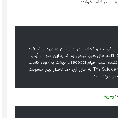
توان در ادامه خواند:
مان نیست و نجابت در این فیلم به بیرون انداخته
شده است. از زمان (انتشار) فیلم Deadpool تا به حال هیچ فیلمی به اندازه این عنوان، (بدین
شکل) غیرعادی (و عجیب و غریب) ظاهر نشده است. فیلم Deadpool بیشتر به حوزه کلمات
زشت وارد شده بود درحالی که فیلم The Suicide Squad به جای آن، حد فاصل بین خشونت
 محو کرده است.