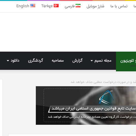
ا
تماس با ما
شارژ موبایل
فارسی
Türkçe
English
 تلویزیون
مجله نسیم
گزارش
مصاحبه
گردشگری
دانلود
باشد و در صورت درخواست مطلبی حذف خواهد شد
خرید
مدل
کمد
دیواری
شیک
و
جادار
7 روز پیش
از