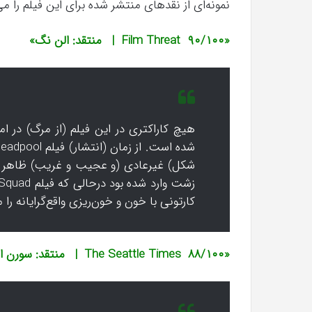
نمونه‌ای از نقد‌های منتشر شده برای این فیلم را می‌
«۹۰/۱۰۰ Film Threat | منتقد: الن نگ»
هیچ کاراکتری در این فیلم (از مرگ) در ا
کارتونی با خون و خون‌ریزی واقع‌گرایانه را
«۸۸/۱۰۰ The Seattle Times | منتقد: سورن اندرسن»