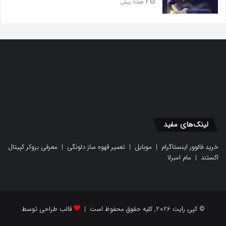
4 هفته پیش
لینک‌های مفید
خرید فالوور اینستاگرام
|
موبایل
|
تعمیر قهوه ساز دلونگی
|
معرفی بروکر کپیتال
اکستند
|
مام امبرلا
© کپی رایت 2026, کلیه حقوق محفوظ است |
قالب طراحی توسط