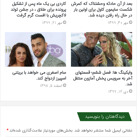
بعد از آن حادثه وحشتناک که کمرش
کاردی بی یک ماه پس از تشکیل
شکست سایمون کاول برای اولین بار
پرونده برای طلاق ، در جشن تولد
در حال راه رفتن دیده شد.
لاکچریش با افست گرم گرفت
مهر 30, 1399
مهر 21, 1399
وایکینگ ها: فصل ششم؛ قسمتهای
سام اصغری می خواهد با بریتنی
آخر به سرویس پخش آمازون منتقل
اسپیرز ازدواج کند.
شد.
اسفند 5, 1398
دی 12, 1399
دیدگاهتان را بنویسید
نشانی ایمیل شما منتشر نخواهد شد.
بخش‌های موردنیاز علامت‌گذاری شده‌اند
*