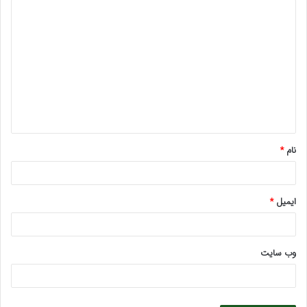
د
ی
د
گ
ا
ه
*
نام
*
ایمیل
*
وب‌ سایت