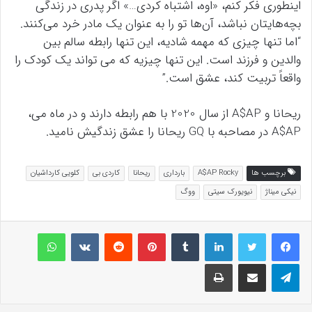
اینطوری فکر کنم، «اوه، اشتباه کردی…» اگر پدری در زندگی
بچه‌هایتان نباشد، آن‌ها تو را به عنوان یک مادر خرد می‌کنند.
“اما تنها چیزی که مهمه شادیه، این تنها رابطه سالم بین
والدین و فرزند است. این تنها چیزیه که می تواند یک کودک را
واقعاً تربیت کند، عشق است.”
ریحانا و A$AP از سال 2020 با هم رابطه دارند و در ماه می،
A$AP در مصاحبه با GQ ریحانا را عشق زندگیش نامید.
برچسب ها
A$AP Rocky
بارداری
ریحانا
کاردی بی
کلویی کارداشیان
نیکی میناژ
نیویورک سیتی
ووگ
لینکداین
تامبلر
پینتریست
Reddit
VKontakte
واتس آپ
تلگرام
اشتراک گذاری با ایمیل
چاپ