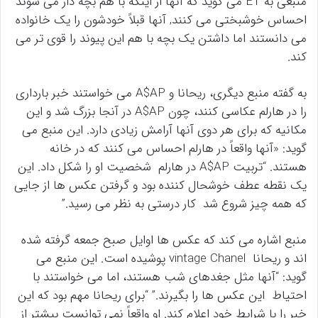
منبعی به ET می گوید که آنها از اینکه با هم بچه دار می شوند
احساس خوشبختی می کنند, آنها قبلاً خودشون را یک خانواده
می دانستند اما داشتن یک بچه با هم این پیوند را قوی تر می
کند.
به گفته منبع دیگری، ریحانا و A$AP می خواستند خبر بارداری
را در هارلم عکاسی کنند، چون A$AP در آنجا بزرگ شد و این
مکانیه که برای هر دوی آنها آرامش زیادی دارد. این منبع می
گوید: «آنها واقعاً در هارلم احساس می کنند که در خانه
هستند. “تربیت A$AP در هارلم شخصیت او را شکل داد. این
یک نقطه عطف خوشحال کننده بود و گرفتن عکس ها از جایی
که همه چیز شروع شد کار درستی به نظر می رسید.”
منبع اشاره می کند که عکس ها اوایل صبح جمعه گرفته شده
اند و ریحانا vintage Chanel پوشیده است. این منبع می
گوید: “آنها مثل جغدهای شب هستند، اما می خواستند با
احتیاط این عکس ها را بگیرند.” “برای ریحانا مهم بود که این
خبر را با شرایط خود اعلام کند. او واقعاً نمی توانست بیشتر از