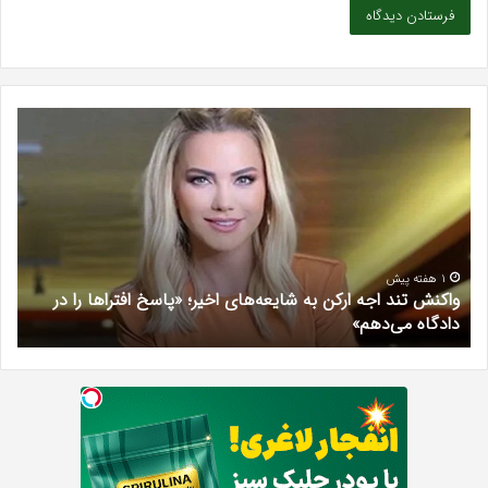
واکنش
تش
تند
سند
اجه
پراد
ارکن
ویل
به
چگو
شایعه‌های
انجا
اخیر؛
می‌
«پاسخ
1 هفته پیش
واکنش تند اجه ارکن به شایعه‌های اخیر؛ «پاسخ افتراها را در
افتراها
دادگاه می‌دهم»
ت
را
در
دادگاه
می‌دهم»