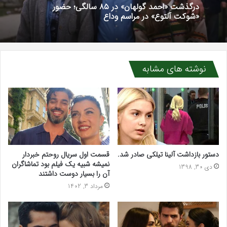
آبان 14, 1404
واکنش تند اجه ارکن به شایعه‌های اخیر؛ «پاسخ
افتراها را در دادگاه می‌دهم»
نوشته های مشابه
درگذشت «احمد گولهان» در ۸۵ سالگی؛ حضور
«شوکت آلتوع» در مراسم وداع
دستور بازداشت آلینا تیلکی صادر شد.
قسمت اول سریال روحتم خبردار
نمیشه شبیه یک فیلم بود تماشاگران
دی 30, 1398
آن را بسیار دوست داشتند
مرداد 3, 1402