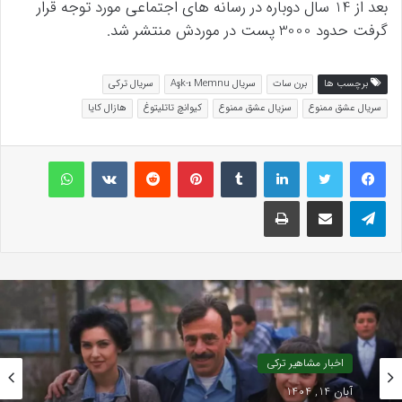
بعد از 14 سال دوباره در رسانه های اجتماعی مورد توجه قرار
گرفت حدود 3000 پست در موردش منتشر شد.
برچسب ها
برن سات
سریال Aşk-ı Memnu
سریال ترکی
سریال عشق ممنوع
سزیال عشق ممنوع
کیوانچ تاتلیتوغ
هازال کایا
لینکداین
تامبلر
پینتریست
Reddit
VKontakte
واتس آپ
تلگرام
اشتراک گذاری با ایمیل
چاپ
اخبار مشاهیر ترکی
1 هفته پیش
اخبار مشاهیر ترکی