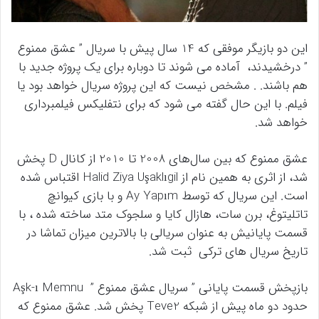
این دو بازیگر موفقی که 14 سال پیش با سریال ” عشق ممنوع
” درخشیدند، آماده می شوند تا دوباره برای یک پروژه جدید با
هم باشند. . مشخص نیست که این پروژه سریال خواهد بود یا
فیلم. با این حال گفته می شود که برای نتفلیکس فیلمبرداری
خواهد شد.
عشق ممنوع که بین سال‌های 2008 تا 2010 از کانال D پخش
شد، از اثری به همین نام از Halid Ziya Uşaklıgil اقتباس شده
است. این سریال که توسط Ay Yapım و با بازی کیوانچ
تاتلیتوغ، برن سات، هازال کایا و سلجوک متد ساخته شده ، با
قسمت پایانیش به عنوان سریالی با بالاترین میزان تماشا در
تاریخ سریال های ترکی ثبت شد.
بازپخش قسمت پایانی ” سریال عشق ممنوع ” Aşk-ı Memnu
حدود دو ماه پیش از شبکه Teve2 پخش شد. عشق ممنوع که