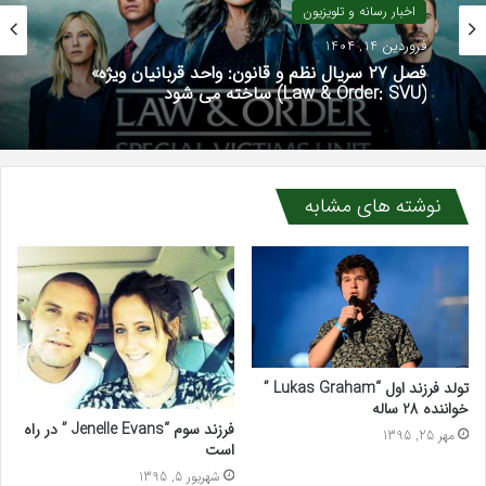
اخبار رسانه و تلویزیون
فروردین 14, 1404
فصل ۲۷ سریال نظم و قانون: واحد قربانیان ویژه»
(Law & Order: SVU) ساخته می شود
نوشته های مشابه
تولد فرزند اول “Lukas Graham ”
خواننده 28 ساله
فرزند سوم “Jenelle Evans ” در راه
مهر 25, 1395
است
شهریور 5, 1395