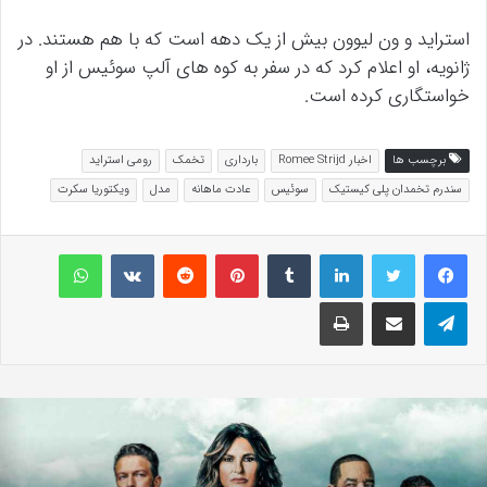
استراید و ون لیوون بیش از یک دهه است که با هم هستند. در
ژانویه، او اعلام کرد که در سفر به کوه های آلپ سوئیس از او
خواستگاری کرده است.
برچسب ها
اخبار Romee Strijd
بارداری
تخمک
رومی استراید
سندرم تخمدان پلی کیستیک
سوئیس
عادت ماهانه
مدل
ویکتوریا سکرت
لینکداین
تامبلر
پینتریست
Reddit
VKontakte
واتس آپ
تلگرام
اشتراک گذاری با ایمیل
چاپ