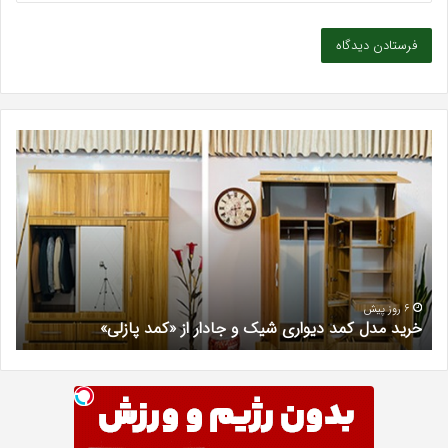
خرید
بهت
مدل
کلی
کمد
زیبا
دیواری
در
شیک
فرد
و
کرج
جادار
دکتر
از
مری
«کمد
خیر
6 روز پیش
خرید مدل کمد دیواری شیک و جادار از «کمد پازلی»
ب
پازلی»