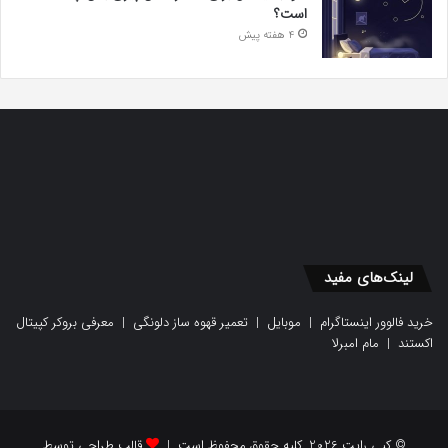
است؟
4 هفته پیش
لینک‌های مفید
خرید فالوور اینستاگرام
|
موبایل
|
تعمیر قهوه ساز دلونگی
|
معرفی بروکر کپیتال
اکستند
|
مام امبرلا
© کپی رایت 2026, کلیه حقوق محفوظ است |
قالب طراحی توسط