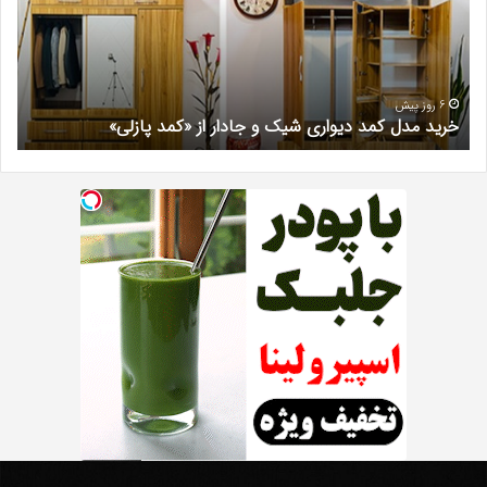
شیک
فرد
و
کرج
جادار
دکتر
از
مری
«کمد
خیر
6 روز پیش
خرید مدل کمد دیواری شیک و جادار از «کمد پازلی»
ب
پازلی»
Th
د