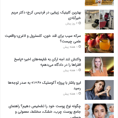
بهترین کلینیک زیبایی در فردیس کرج؛ دکتر مریم
خیرآبادی
6 روز پیش
سرکه سیب برای قند خون، کلسترول و لاغری؛ واقعیت
علمی چیست؟
1 هفته پیش
واکنش تند اجه ارکن به شایعه‌های اخیر؛ «پاسخ
افتراها را در دادگاه می‌دهم»
1 هفته پیش
ابرو یاشار با پروژه آکوستیک «۶+۱» به صدر توجه‌ها
رسید
1 هفته پیش
چگونه نوع پوست خود را تشخیص دهیم؟ راهنمای
جامع پوست چرب، خشک، مختلط، معمولی و
حساس