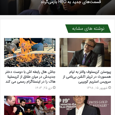
قسمت‌های جدید به HBO بازمی‌گردد
نوشته های مشابه
پیوستن کریستوف والتز به لیام
جاش هال رابطه اش با دوست دختر
همسورث در تریلر اکشن بی‌نامی از
جدیدش در میان طلاق از کریستینا
سرویس استریم کوییبی
هاک را در اینستاگرام رسمی می کند
شهریور 15, 1398
دی 25, 1403