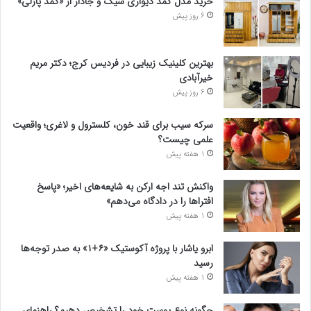
خرید مدل کمد دیواری شیک و جادار از «کمد پازلی»
6 روز پیش
بهترین کلینیک زیبایی در فردیس کرج؛ دکتر مریم
خیرآبادی
6 روز پیش
سرکه سیب برای قند خون، کلسترول و لاغری؛ واقعیت
علمی چیست؟
1 هفته پیش
واکنش تند اجه ارکن به شایعه‌های اخیر؛ «پاسخ
افتراها را در دادگاه می‌دهم»
1 هفته پیش
ابرو یاشار با پروژه آکوستیک «۶+۱» به صدر توجه‌ها
رسید
1 هفته پیش
چگونه نوع پوست خود را تشخیص دهیم؟ راهنمای