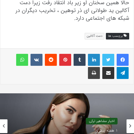
حالا همین سخنان او زیر باد انتقاد رفت زیرا دمت
آکالین ید طولانی ای ذر توهین ، تخریب دیگران در
شبکه های اجتماعی دارد.
برچسب ها
دمت آکالین
لینکداین
تامبلر
پینتریست
Reddit
VKontakte
واتس آپ
تلگرام
اشتراک گذاری با ایمیل
چاپ
اخبار مشاهیر ترکی
1 هفته پیش