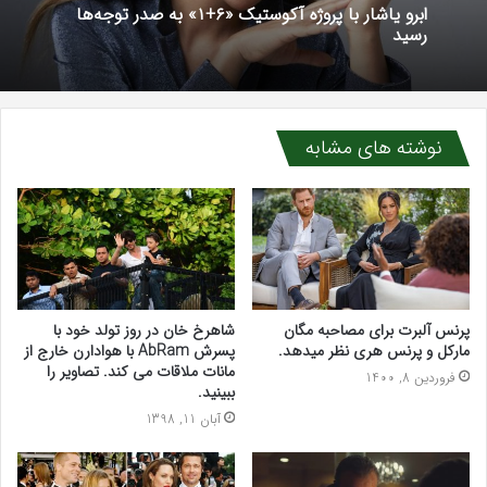
ابرو یاشار با پروژه آکوستیک «۶+۱» به صدر توجه‌ها
رسید
نوشته های مشابه
پرنس آلبرت برای مصاحبه مگان
شاهرخ خان در روز تولد خود با
مارکل و پرنس هری نظر میدهد.
پسرش AbRam با هوادارن خارج از
مانات ملاقات می کند. تصاویر را
فروردین 8, 1400
ببینید.
آبان 11, 1398