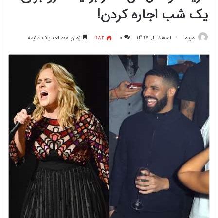
یک شب اجاره کردن!
مريم
اسفند 4, 1397
۰
982
زمان مطالعه یک دقیقه