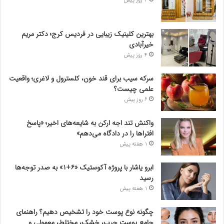
4 روز پیش
بهترین کلینیک زیبایی در فردیس کرج؛ دکتر مریم
خیرآبادی
4 روز پیش
سرکه سیب برای قند خون، کلسترول و لاغری؛ واقعیت
علمی چیست؟
6 روز پیش
واکنش تند اجه ارکن به شایعه‌های اخیر؛ «پاسخ
افتراها را در دادگاه می‌دهم»
1 هفته پیش
ابرو یاشار با پروژه آکوستیک «۶+۱» به صدر توجه‌ها
رسید
1 هفته پیش
چگونه نوع پوست خود را تشخیص دهیم؟ راهنمای
جامع پوست چرب، خشک، مختلط، معمولی و