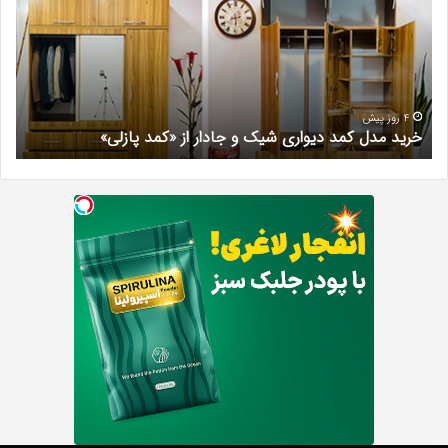
دیواری
در
شیک
فرد
و
کرج
جادار
دکتر
از
مری
«کمد
خیر
4 روز پیش
خرید مدل کمد دیواری شیک و جادار از «کمد پازلی»
ب
پازلی»