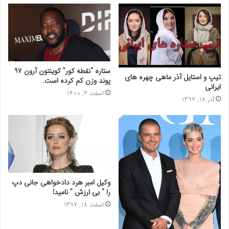
ستاره “نقطه کور” کوینتون آرون 97
تیپ و استایل آذر ماهی چهره های
پوند وزن کم کرده است.
ایرانی
اسفند 4, 1400
آذر 18, 1397
وکیل امبر هرد دادخواهی جانی دپ
را ” بی ارزش ” نامید!
اسفند 18, 1397