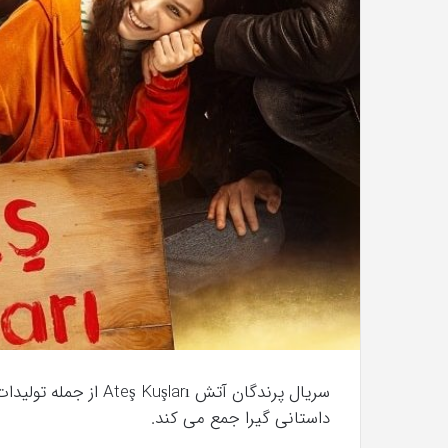
با
حیوانات
وحشی
!
تیر 13, 1397
رابطه جنسی این دختر با حیوانات وحشی 
سریال پرندگان آتش ları
داستانی گیرا جمع می کند.