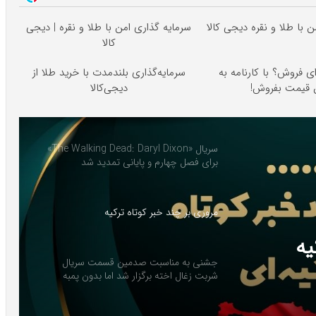
 با طلا و نقره دیجی کالا
سرمایه گذاری امن با طلا و نقره | دیجی
کالا
ای فروش؟ با کارنامه به
سرمایه‌گذاری بلندمدت با خرید طلا از
ن قیمت بفروش!
دیجی‌کالا
سریال «The Walking Dead: Daryl Dixon»
برای فصل چهارم و پایانی تمدید شد
مروری بر چند خبر کوتاه ترکیه
یه
جشنی به مناسبت صدمین قسمت سریال
شربت زغال اخته برگزار شد اما بدون پمبه