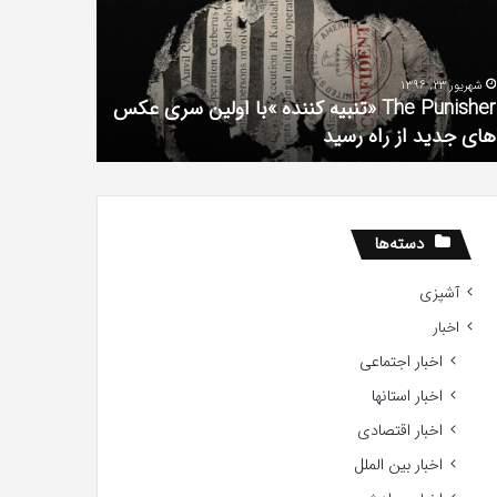
فیلم
لین
با
ی
استعداد
شهریور 23, 1396
شهریور 1, 1396
کس
Gifted
The Punisher «تنبیه کننده »با اولین سری عکس
ی
2017
های جدید از راه رسید
2017
ید
ید
دسته‌ها
آشپزی
اخبار
اخبار اجتماعی
اخبار استانها
اخبار اقتصادی
اخبار بین الملل