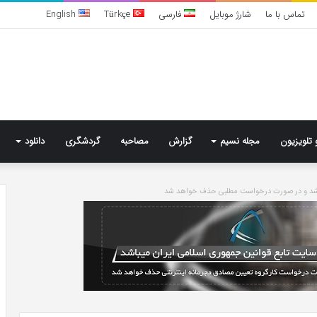
تماس با ما
شارژ موبایل
فارسی
Türkçe
English
 تلویزیون
مجله نسیم
گزارش
مصاحبه
گردشگری
دانلود
باشد و در صورت درخواست مطلبی حذف خواهد شد
تشخیص
سندرم
پرادر-
ویلی
چگونه
انجام
می‌شود؟
5 روز پیش