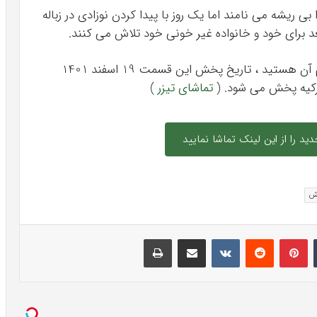
ریشه می نامند اما یک روز با پیدا کردن نوزادی در زباله
د برای خود و خانواده غیر خونی خود تلاش می کنند.
آن هستید ، تاریخ پخش این قسمت 19 اسفند 1401
تماشای تیزر
)
را از این لینک تماشا نمایید
تش
تامبلر
پینتریست
Reddit
VKontakte
اشتراک گذاری با ایمیل
چاپ