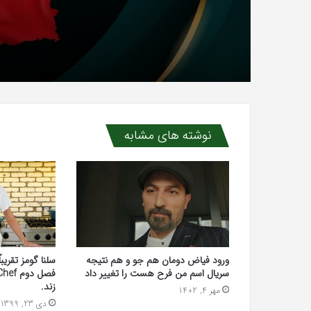
نوشته های مشابه
ورود فیاض دومان هم جو و هم نتیجه
سلنا گومز تقریبا
سریال اسم من فرح هست را تغییر داد
زند.
مهر 4, 1402
دی 23, 1399