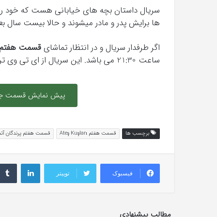
سریال داستان بچه های خیابانی هست که خود را بی 
ها برایش پدر و مادر میشوند و حالا بیست سال بع
اگر طرفدار سریال و در انتظار تماشای
قسمت هفتم
ساعت 21:30 می باشد. این سریال از ای تی وی ترکیه پخش می شود. (
پیش نمایش قسمت جدید 
برچسب ها
قسمت هفتم Ateş Kuşları
قسمت هفتم پرندگان آ
لینکداین
فیسبوک
توییتر
مطالب پیشنهادی