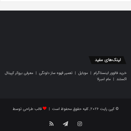
لینک‌های مفید
خرید فالوور اینستاگرام
|
موبایل
|
تعمیر قهوه ساز دلونگی
|
معرفی بروکر کپیتال
اکستند
|
مام امبرلا
© کپی رایت 2026, کلیه حقوق محفوظ است |
قالب طراحی توسط
اینستاگرام
تلگرام
خوراک