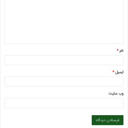
ی
د
گ
ا
ه
*
نام
*
ایمیل
*
وب‌ سایت