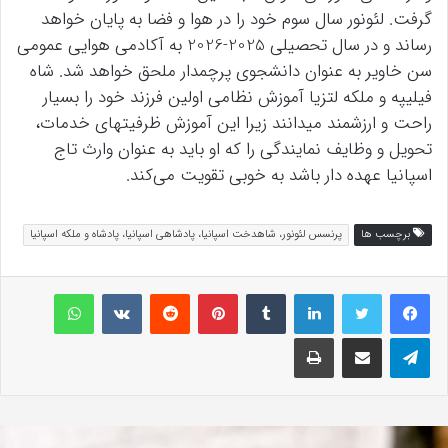
گرفت. لئونور سال سوم خود را در هوا و فضا به پایان خواهد
رساند و در سال تحصیلی 2025-2026 به آکادمی هوایی عمومی
سن خاویر به عنوان دانشجوی پرچمدار ملحق خواهد شد. شاه
فیلیپه و ملکه لتزیا آموزش نظامی اولین فرزند خود را بسیار
راحت و ارزشمند میدانند زیرا این آموزش ظرفیتهای خدمات،
تحویل و وظایف نمایندگی را که او باید به عنوان وارث تاج
اسپانیا عهده دار باشد به خوبی تقویت می‌کند.
برچسب ها
پرنسس لئونور، شاهدخت اسپانیا، پادشاهی اسپانیا، پادشاه و ملکه اسپانیا
لینکداین
تامبلر
پینتریست
Reddit
VKontakte
واتس آپ
تلگرام
اشتراک گذاری با ایمیل
چاپ