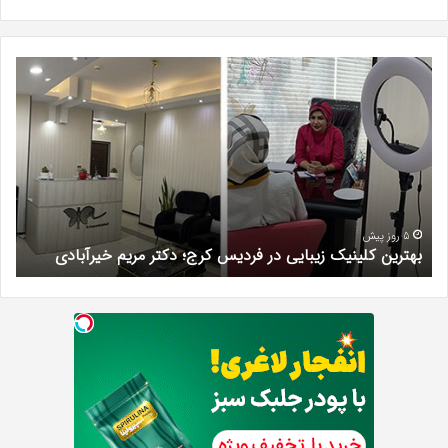
بهترین
سرک
کلینیک
سی
زیبایی
برای
در
قند
فردیس
خون
کرج؛
کلس
دکتر
و
مریم
لاغر
س
خیرآبادی
واق
5 روز پیش
بهترین کلینیک زیبایی در فردیس کرج؛ دکتر مریم خیرآبادی
چ
علم
چی