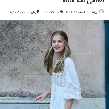
نظامی سه ساله
روزنه
اسفند 25, 1401
۰
1,468
زمان مطالعه یک دقیقه