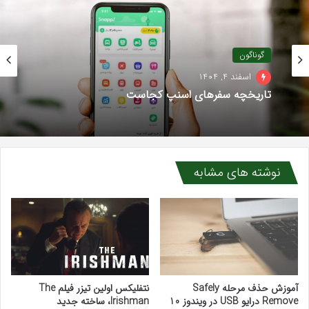
گوناگون
اسفند 4, 1404
تاریخچه سفرهای اسنپ کجاست
نوشته های مشابه
آموزش حذف مرحله Safely
نتفلیکس اولین تیزر فیلم The
Remove درایو USB در ویندوز 10
Irishman، ساخته جدید