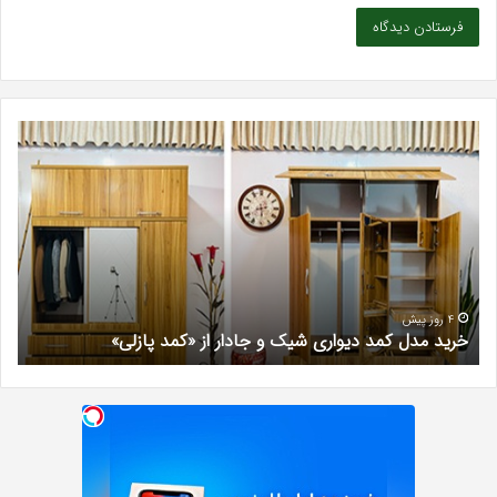
خرید
بهت
مدل
کلی
کمد
زیبا
دیواری
در
شیک
فرد
و
کرج
جادار
دکتر
از
مری
«کمد
خیر
4 روز پیش
خرید مدل کمد دیواری شیک و جادار از «کمد پازلی»
ب
پازلی»