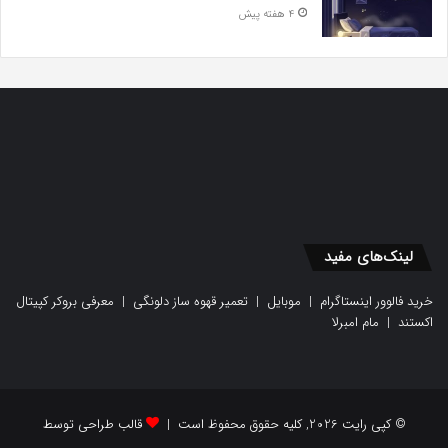
4 هفته پیش
لینک‌های مفید
خرید فالوور اینستاگرام
|
موبایل
|
تعمیر قهوه ساز دلونگی
|
معرفی بروکر کپیتال
اکستند
|
مام امبرلا
© کپی رایت 2026, کلیه حقوق محفوظ است |
قالب طراحی توسط