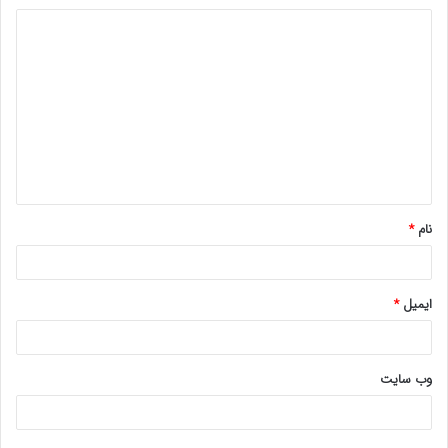
د
ی
د
گ
ا
ه
*
نام
*
ایمیل
*
وب‌ سایت