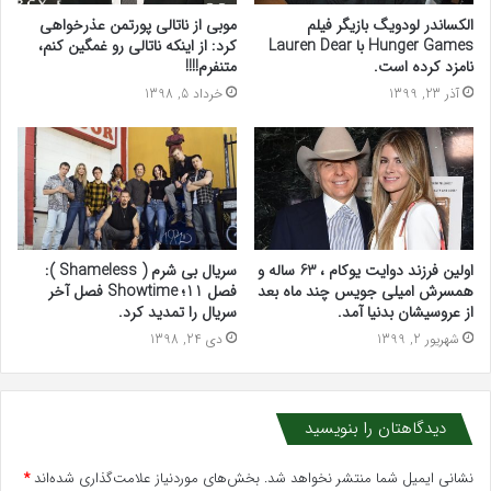
الکساندر لودویگ بازیگر فیلم
موبی از ناتالی پورتمن عذرخواهی
Hunger Games با Lauren Dear
کرد: از اینکه ناتالی رو غمگین کنم،
نامزد کرده است.
متنفرم!!!!
آذر 23, 1399
خرداد 5, 1398
اولین فرزند دوایت یوکام ، 63 ساله و
سریال بی شرم ( Shameless ):
همسرش امیلی جویس چند ماه بعد
فصل 11؛ Showtime فصل آخر
از عروسیشان بدنیا آمد.
سریال را تمدید کرد.
شهریور 2, 1399
دی 24, 1398
دیدگاهتان را بنویسید
نشانی ایمیل شما منتشر نخواهد شد.
بخش‌های موردنیاز علامت‌گذاری شده‌اند
*