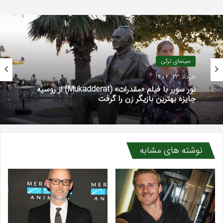
سینمای ترکی
خرداد 23, 1404
نور سورر با فیلم «مقدرات» (Mukadderat) از روسیه
جایزه بهترین بازیگر زن را گرفت
نوشته های مشابه