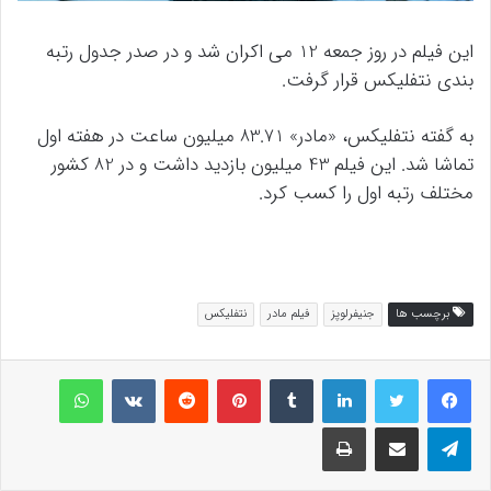
این فیلم در روز جمعه 12 می اکران شد و در صدر جدول رتبه
بندی نتفلیکس قرار گرفت.
به گفته نتفلیکس، «مادر» 83.71 میلیون ساعت در هفته اول
تماشا شد. این فیلم 43 میلیون بازدید داشت و در 82 کشور
مختلف رتبه اول را کسب کرد.
برچسب ها
جنیفرلوپز
فیلم مادر
نتفلیکس
لینکداین
تامبلر
پینتریست
Reddit
VKontakte
واتس آپ
تلگرام
اشتراک گذاری با ایمیل
چاپ