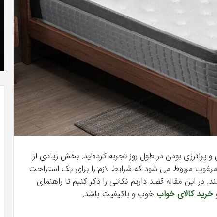
که
»با
“فروزن
او
2”
سر
آذر 23, 1398
موفق
ع
کریستن بل می دانست که “فروزن 2” موفق
خواهد
ها
!
خواهد بود.
بود.
جد
از
راه
رس
و پرانرژی بودن در طول روز تجربه کرده‌اید. بخش زیادی از
رغوب مربوط می شود که شرایط لازم را برای یک استراحت
 در این مقاله قصد داریم نکاتی را ذکر کنیم تا راهنمای
و
خرید کالای خواب
خوب و باکیفیت باشد.