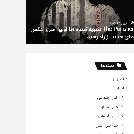
فیلم
لین
با
ی
استعداد
شهریور 23, 1396
شهریور 1, 1396
کس
Gifted
The Punisher «تنبیه کننده »با اولین سری عکس
ی
2017
های جدید از راه رسید
2017
ید
ید
دسته‌ها
آشپزی
اخبار
اخبار اجتماعی
اخبار استانها
اخبار اقتصادی
اخبار بین الملل