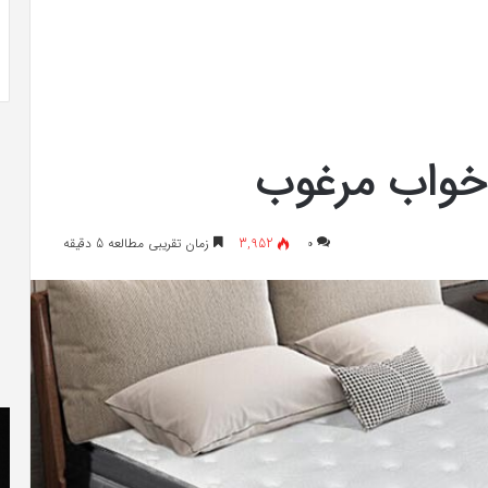
 به شایعه‌های اخیر؛
تشخیص سندرم پرادر-ویلی چگونه انجام
 دادگاه می‌دهم»
می‌شود؟
 خواب مرغوب
۰
3,952
زمان تقریبی مطالعه 5 دقیقه
کریستن
he
بل
er
می
«ت
دانست
کن