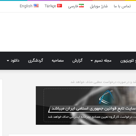
تماس با ما
شارژ موبایل
فارسی
Türkçe
English
 تلویزیون
مجله نسیم
گزارش
مصاحبه
گردشگری
دانلود
باشد و در صورت درخواست مطلبی حذف خواهد شد
تشخیص
سندرم
پرادر-
ویلی
چگونه
انجام
می‌شود؟
5 روز پیش