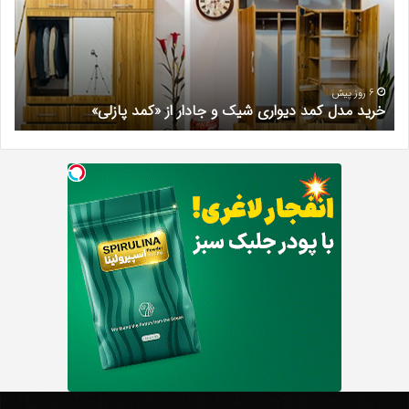
شیک
فرد
و
کرج
جادار
دکتر
از
مری
«کمد
خیر
6 روز پیش
خرید مدل کمد دیواری شیک و جادار از «کمد پازلی»
ب
پازلی»
Th
د