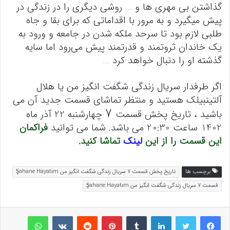
گذاشتن بی مهری ها و … روشی دیگری را در زندگی در
پیش میگیرد و به مرور با اقداماتی که برای بقا و جاه
طلبی لازم بود تا سرحد ملکه شدن در جامعه و ورود به
یک خاندان ثروتمند و قدرتمند پیش می‌رود اما سایه
گذشته او را دنبال خواهد کرد …
اگر طرفدار سریال زندگی شگفت انگیز من یا هلال
آلتینبیلک هستید و منتظر تماشای قسمت جدید آن می
7
باشید ، تاریخ پخش قسمت
چهارشنبه 22 آذر ماه
1402 ساعت 20:30 می باشد. شما می توانید
فراکمان
این قسمت را از این
لینک
تماشا کنید.
برچسب ها
تاریخ پخش قسمت 7 سریال زندگی شگفت انگیز من Şahane Hayatım
قسمت 7 سریال زندگی شگفت انگیز من Şahane Hayatım
لینکداین
تامبلر
پینتریست
Reddit
VKontakte
واتس آپ