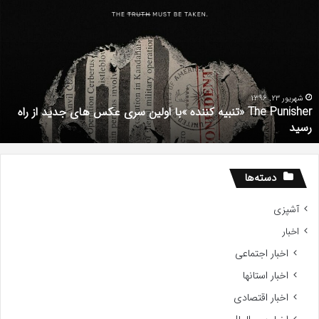
Punishe
ر
تنبیه
د
ننده
ف
با
ف
ولین
ب
ری
ا
کس
d
شهریور 23, 1396
The Punisher «تنبیه کننده »با اولین سری عکس های جدید از راه
ای
7
رسید
دید
ز
اه
سید
دسته‌ها
آشپزی
اخبار
اخبار اجتماعی
اخبار استانها
اخبار اقتصادی