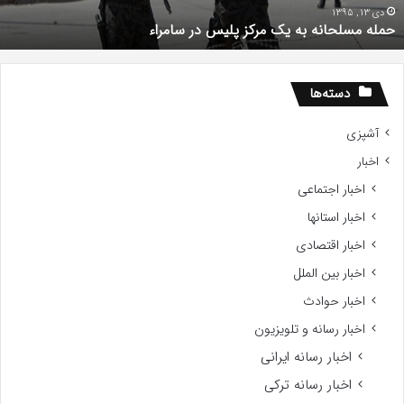
ق
دی 13, 1395
حمله مسلحانه به یک مرکز پلیس در سامراء
)
ت
ب
پ
دسته‌ها
ا
د
آشپزی
ت
اخبار
ج
ر
اخبار اجتماعی
ب
اخبار استانها
خ
ج
اخبار اقتصادی
خ
اخبار بین الملل
ک
اخبار حوادث
اخبار رسانه و تلویزیون
اخبار رسانه ایرانی
اخبار رسانه ترکی