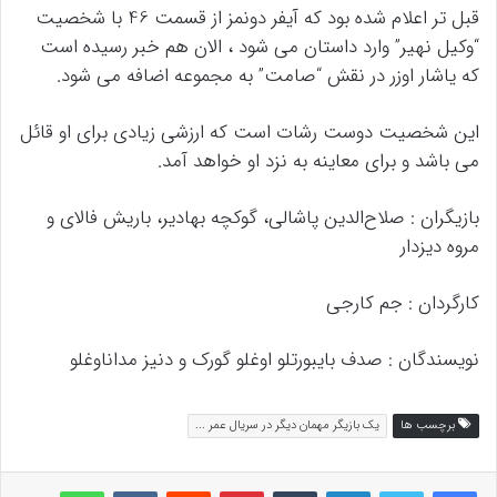
قبل تر اعلام شده بود که آیفر دونمز از قسمت 46 با شخصیت
“وکیل نهیر” وارد داستان می شود ، الان هم خبر رسیده است
که یاشار اوزر در نقش “صامت” به مجموعه اضافه می شود.
این شخصیت دوست رشات است که ارزشی زیادی برای او قائل
می باشد و برای معاینه به نزد او خواهد آمد.
بازیگران : صلاح‌الدین پاشالی، گوکچه بهادیر، باریش فالای و
مروه دیزدار
کارگردان : جم کارجی
نویسندگان : صدف بایبورتلو اوغلو گورک و دنیز مداناوغلو
برچسب ها
یک بازیگر مهمان دیگر در سریال عمر ...
لینکداین
تامبلر
پینتریست
Reddit
VKontakte
واتس آپ