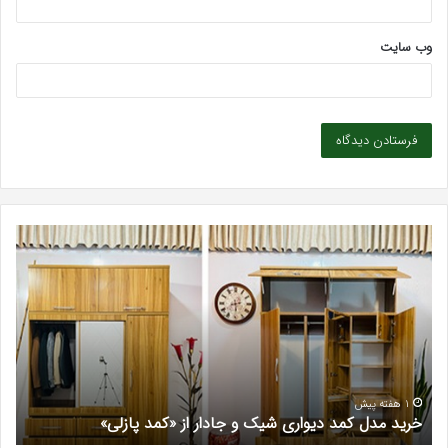
وب‌ سایت
خرید
بهت
مدل
کلی
کمد
زیبا
دیواری
در
شیک
فرد
و
کرج
جادار
دکتر
از
مری
«کمد
خیر
1 هفته پیش
خرید مدل کمد دیواری شیک و جادار از «کمد پازلی»
ب
پازلی»