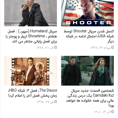
کنسل شدن سریال Shooter توسط
سریال Homeland (میهن ) : فصل
شبکه USA؛ احتمال ادامه در شبکه
هشتم ، Showtime تریلر و پوستر را
دیگر
برای فصل پایانی منتشر می کند.
مرداد 26, 1397
آذر 20, 1398
شصتمین قسمت جدید سریال
The Deuce، فصل 3: شبکه HBO،
Camdaki Kız یک درس زندگی
زمان پخش فصل آخر را اعلام کرد!
عالی برای همه خانواده ها خواهد
تیر 27, 1398
بود!
آذر 14, 1401