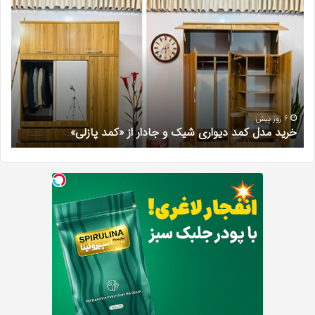
مدل
کلی
کمد
زیبا
دیواری
در
شیک
فرد
و
کرج
جادار
دکتر
از
مری
«کمد
خیر
6 روز پیش
خرید مدل کمد دیواری شیک و جادار از «کمد پازلی»
ب
پازلی»