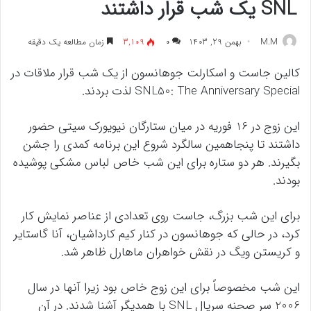
SNL یک شب قرار داشتند
M.M
بهمن 29, 1403
۰
3,109
زمان مطالعه یک دقیقه
کالین جاست و اسکارلت جوهانسون از یک شب قرار ملاقات در
SNL50: The Anniversary Special لذت بردند.
این زوج در 16 فوریه در میان ستارگان نیویورک سیتی حضور
داشتند تا پنجاهمین سالگرد شروع این برنامه کمدی را جشن
بگیرند. هر دو ستاره برای این شب خاص لباس مشکی پوشیده
بودند.
برای این شب بزرگ، جاست روی تعدادی از عناصر نمایش کار
کرد، در حالی که جوهانسون در کنار کیم کارداشیان، آنا گاستایر
و کریستن ویگ در نقش خواهران ماهارل ظاهر شد.
این شب مخصوصاً برای این زوج خاص بود زیرا آنها در سال
2006 سر صحنه سریال SNL با همدیگر آشنا شدند. در آن