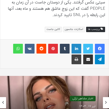
سیتی عکس گرفتند. یکی از دوستان جاست در آن زمان به
PEOPLE گفت که این زوج عاشق هم هستند و ماه بعد، آنها
این رابطه را در SNL تایید کردند.
برچسب ها
اسکارلت جانسون
کالین جاست
لینکداین
تامبلر
پینتریست
Reddit
VKontakte
واتس آپ
تلگرام
اشتراک گذاری با ایمیل
چاپ
اخبار مشاهیر ترکی
تیر 17, 1404