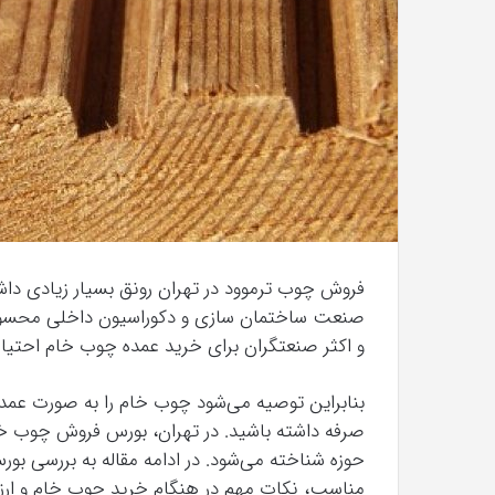
که
“فروزن
2”
آذر 23, 1398
موفق
گونه ذهن ما اطلاعات
کری
خواهد
خواهد بود.
بود.
فروش چوب ترموود در تهران رونق بسیار زیادی داشته
صنعت ساختمان سازی و دکوراسیون داخلی محسوب 
و اکثر صنعتگران برای خرید عمده چوب خام احتیاج ب
بنابراین توصیه می‌شود چوب خام را به صورت عمده 
صرفه داشته باشید. در تهران، بورس فروش چوب خا
حوزه شناخته می‌شود. در ادامه مقاله به بررسی ب
مناسب، نکات مهم در هنگام خرید چوب خام و ا