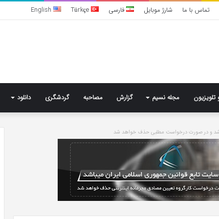
تماس با ما
شارژ موبایل
فارسی
Türkçe
English
 تلویزیون
مجله نسیم
گزارش
مصاحبه
گردشگری
دانلود
باشد و در صورت درخواست مطلبی حذف خواهد شد
خرید
مدل
کمد
دیواری
شیک
و
جادار
5 روز پیش
از