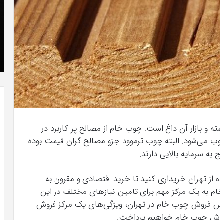
»با
اولین
سری
شهریور 23, 1396
عکس
ستن بل می دانست که “فروزن 2” موفق
The Punisher «تنبیه کننده »با اولین سری عک
های
های جدید از راه رسید
جدید
از
راه
رسید
 و بازار آن داغ است. چوب خام از مصالح پر کاربرد در
می‌شود. البته چوب ترموود جزو مصالح گران قیمت بوده
ه سرمایه بالایی دارند.
از تهران خریداری کنید تا خرید اقتصادی و مقرون به
م به یک مرکز مهم برای تامین نیازهای مختلف در این
ورس فروش چوب خام در تهران، ویژگی‌های یک مرکز فروش
رزش چوب خام خواهیم پرداخت.