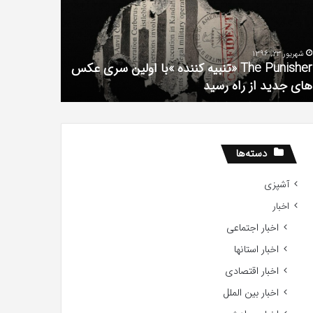
فیلم
سریال
با
دروغ
استعداد
شیرین
شهریور 1, 1396
Gifted
من
س
دانلود رایگان دوبله فارسی فیلم با استعداد Gifted
2017
آذر 30, 1398
2017
همه چی
دسته‌ها
آشپزی
اخبار
اخبار اجتماعی
اخبار استانها
اخبار اقتصادی
اخبار بین الملل