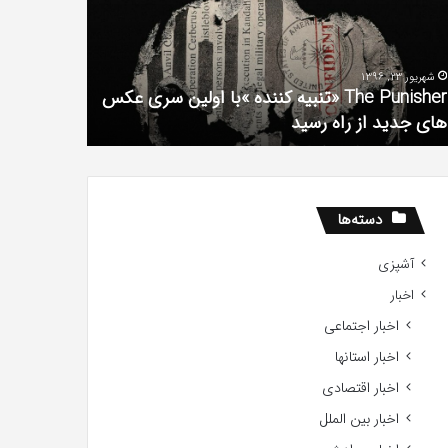
فیلم
لین
با
ی
استعداد
شهریور 23, 1396
شهریور 1, 1396
کس
Gifted
The Punisher «تنبیه کننده »با اولین سری عکس
ی
2017
های جدید از راه رسید
2017
ید
ید
دسته‌ها
آشپزی
اخبار
اخبار اجتماعی
اخبار استانها
اخبار اقتصادی
اخبار بین الملل