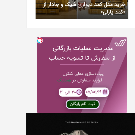
خرید مدل کمد دیواری شیک و جادار از
بهترین کلینیک 
«کمد
خیرآبادی
«کمد پازلی»
دکتر مریم خیرآ
پازلی»
T
دانلود
Punish
رایگان
نبیه
دوبله
نده
فارسی