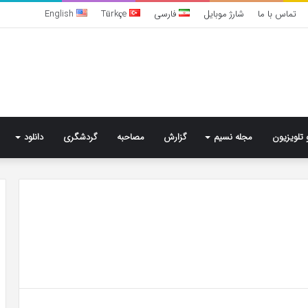
تماس با ما
شارژ موبایل
فارسی
Türkçe
English
 تلویزیون
مجله نسیم
گزارش
مصاحبه
گردشگری
دانلود
تشخیص
سندرم
پرادر-
ویلی
چگونه
انجام
می‌شود؟
5 روز پیش