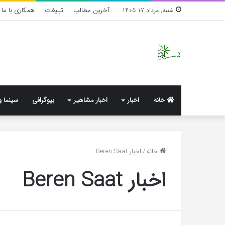
آخرین مطالب
تبلیغات
همکاری با ما
شنبه, مرداد 17 1405
خانه
اخبار
اخبار مشاهیر
بیوگرافی
سینما و
واکنش
خانه
/
اخبار Beren Saat
تند
اخبار Beren Saat
اجه
ارکن
به
شایعه‌های
اخیر؛
1 هفته پیش
«پاسخ